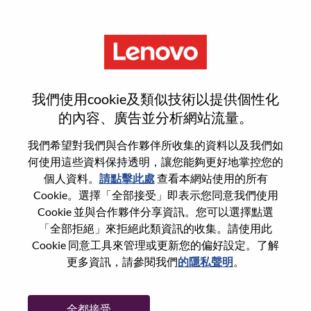
功能
Android Framework 短距通信
我們使用cookie及類似技術以提供個性化
工程师（WiFi/BT/GPS/NFC）
的內容、廣告並分析網站流量。
我們希望對我們與合作夥伴所收集的資料以及我們如
何使用這些資料保持透明，讓您能夠更好地掌控您的
個人資料。
請點擊此處
查看本網站使用的所有
Cookie。選擇「全部接受」即表示您同意我們使用
一般信息
Cookie 並與合作夥伴分享資訊。您可以選擇點選
「全部拒絕」來拒絕此類資訊的收集。請使用此
Cookie 同意工具來管理或更新您的偏好設定。了解
參考編號
WD00099950
更多資訊，請參閱我們
的隱私聲明
。
職業領域：
硬體工程
國家/地區：
中國
全都接受