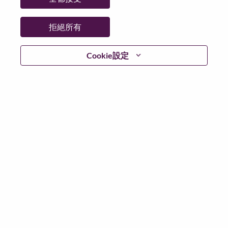
州/省/縣：
Shanghai
城市：
上海（Shanghai）
拒絕所有
更多地點：
China
日期：
週二, 六月 23, 2026
Cookie設定
工作時間：
Full-time
Additional Locations
:
* China - Shanghai - 上海（Shanghai）
在 Lenovo 工作的好處
We are Lenovo. We do what we say. We own what we do.
We WOW our customers.
Lenovo is a US$83 billion revenue global technology
powerhouse, ranked #153 in the Fortune Global 500, and
serving millions of customers every day in 180 markets.