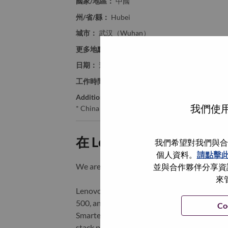
國家/地區：
中國
州/省/縣：
Hubei
城市：
武汉（Wuhan）
更多地點：
China
日期：
週日, 六月 21, 2026
工作時間：
Full-time
Additional Locations
:
我們使用
* China - Hubei - 武汉（Wuhan）
在 Lenovo 工作的好處
我們希望對我們與合
個人資料。
請點擊
We are Lenovo. We do what we say. We o
並與合作夥伴分享資訊
來
Lenovo is a US$83 billion revenue global t
500, and serving millions of customers every
Co
Smarter Technology for All, Lenovo has built
stack portfolio of AI-enabled, AI-ready, an