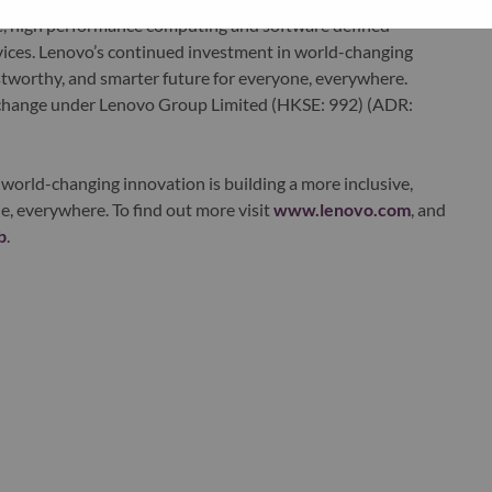
edge, high performance computing and software defined
ervices. Lenovo’s continued investment in world-changing
ustworthy, and smarter future for everyone, everywhere.
xchange under Lenovo Group Limited (HKSE: 992) (ADR:
world-changing innovation is building a more inclusive,
e, everywhere. To find out more visit
www.lenovo.com
, and
b
.