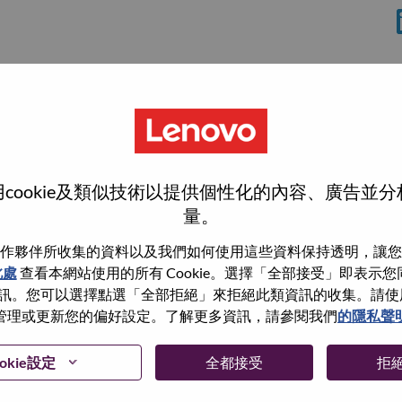
cookie及類似技術以提供個性化的內容、廣告並
量。
作夥伴所收集的資料以及我們如何使用這些資料保持透明，讓您
此處
查看本網站使用的所有 Cookie。選擇「全部接受」即表示您同意
wn what we do. We WOW our customers.
。您可以選擇點選「全部拒絕」來拒絕此類資訊的收集。請使用此 
管理或更新您的偏好設定。了解更多資訊，請參閱我們
的隱私聲
echnology powerhouse, ranked #153 in the Fortune Global
 day in 180 markets. Focused on a bold vision to deliver
okie設定
全都接受
拒
 on its success as the world’s largest PC company with a full-
d AI-optimized devices (PCs, workstations, smartphones,