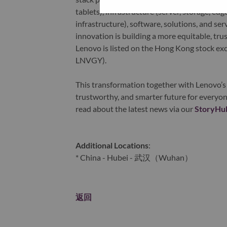
tablets), infrastructure (server, storage, 
infrastructure), software, solutions, and s
innovation is building a more equitable, tr
Lenovo is listed on the Hong Kong stock e
LNVGY).
This transformation together with Lenovo’s 
trustworthy, and smarter future for everyon
read about the latest news via our
StoryHu
Additional Locations
:
* China - Hubei - 武汉（Wuhan）
返回