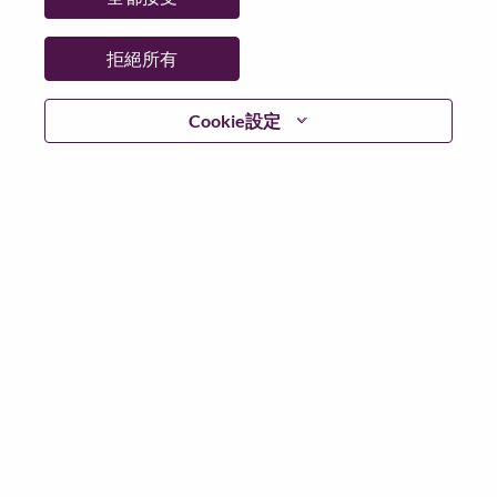
州/省/縣：
São Paulo
城市：
SAO PAULO - SP
拒絕所有
更多地點：
Brazil
日期：
週一, 六月 8, 2026
Cookie設定
工作時間：
Full-time
Additional Locations
:
* Brazil - São Paulo - SAO PAULO - SP
在 Lenovo 工作的好處
We are Lenovo. We do what we say. We own what we do.
We WOW our customers.
Lenovo is a US$83 billion revenue global technology
powerhouse, ranked #153 in the Fortune Global 500, and
serving millions of customers every day in 180 markets.