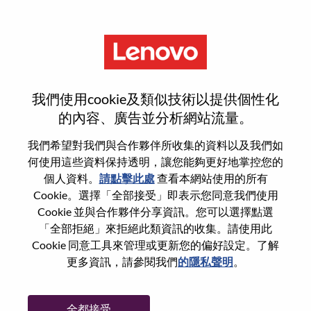
功能
Business Development
我們使用cookie及類似技術以提供個性化
Manager - Retail Partnerships
的內容、廣告並分析網站流量。
我們希望對我們與合作夥伴所收集的資料以及我們如
何使用這些資料保持透明，讓您能夠更好地掌控您的
個人資料。
請點擊此處
查看本網站使用的所有
Cookie。選擇「全部接受」即表示您同意我們使用
一般信息
Cookie 並與合作夥伴分享資訊。您可以選擇點選
「全部拒絕」來拒絕此類資訊的收集。請使用此
Cookie 同意工具來管理或更新您的偏好設定。了解
參考編號
WD00099016
更多資訊，請參閱我們
的隱私聲明
。
職業領域：
銷售支援
國家/地區：
巴西
全都接受