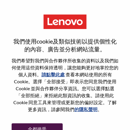
功能
Business Development And
我們使用cookie及類似技術以提供個性化
Benchmark Operations Lead
的內容、廣告並分析網站流量。
我們希望對我們與合作夥伴所收集的資料以及我們如
何使用這些資料保持透明，讓您能夠更好地掌控您的
個人資料。
請點擊此處
查看本網站使用的所有
Cookie。選擇「全部接受」即表示您同意我們使用
一般信息
Cookie 並與合作夥伴分享資訊。您可以選擇點選
「全部拒絕」來拒絕此類資訊的收集。請使用此
Cookie 同意工具來管理或更新您的偏好設定。了解
參考編號
WD00101044
更多資訊，請參閱我們
的隱私聲明
。
職業領域：
銷售支援
國家/地區：
印度
全都接受