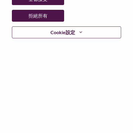
州/省/縣：
North Carolina
城市：
Whitsett
拒絕所有
更多地點：
United States of America
日期：
週一, 六月 15, 2026
Cookie設定
工作時間：
Full-time
Additional Locations
:
* United States of America - North Carolina - Whitsett
在 Lenovo 工作的好處
We are Lenovo. We do what we say. We own what we do.
We WOW our customers.
Lenovo is a US$83 billion revenue global technology
powerhouse, ranked #196 in the Fortune Global 500, and
serving millions of customers every day in 180 markets.