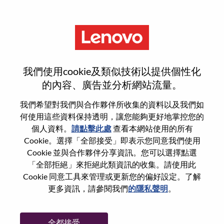
功能
Custom Fulfillment Services
我們使用cookie及類似技術以提供個性化
Engineer
的內容、廣告並分析網站流量。
我們希望對我們與合作夥伴所收集的資料以及我們如
何使用這些資料保持透明，讓您能夠更好地掌控您的
個人資料。
請點擊此處
查看本網站使用的所有
Cookie。選擇「全部接受」即表示您同意我們使用
一般信息
Cookie 並與合作夥伴分享資訊。您可以選擇點選
「全部拒絕」來拒絕此類資訊的收集。請使用此
Cookie 同意工具來管理或更新您的偏好設定。了解
參考編號
WD00100731
更多資訊，請參閱我們
的隱私聲明
。
職業領域：
服務
國家/地區：
美國
全都接受