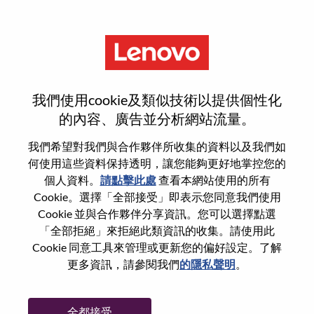
功能
Camera Tuning
我們使用cookie及類似技術以提供個性化
的內容、廣告並分析網站流量。
我們希望對我們與合作夥伴所收集的資料以及我們如
何使用這些資料保持透明，讓您能夠更好地掌控您的
一般信息
個人資料。
請點擊此處
查看本網站使用的所有
Cookie。選擇「全部接受」即表示您同意我們使用
Cookie 並與合作夥伴分享資訊。您可以選擇點選
參考編號
100017213
「全部拒絕」來拒絕此類資訊的收集。請使用此
職業領域：
工程
Cookie 同意工具來管理或更新您的偏好設定。了解
國家/地區：
中國
更多資訊，請參閱我們
的隱私聲明
。
州/省/縣：
Shanghai
城市：
上海（Shanghai）
全都接受