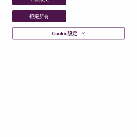
更多地點：
China
日期：
週日, 六月 21, 2026
拒絕所有
Additional Locations
:
* China
Cookie設定
在 Lenovo 工作的好處
We are Lenovo. We do what we say. We own what we do.
We WOW our customers.
Lenovo is a US$83 billion revenue global technology
powerhouse, ranked #153 in the Fortune Global 500, and
serving millions of customers every day in 180 markets.
Focused on a bold vision to deliver Smarter Technology
for All, Lenovo has built on its success as the world’s
largest PC company with a full-stack portfolio of AI-
enabled, AI-ready, and AI-optimized devices (PCs,