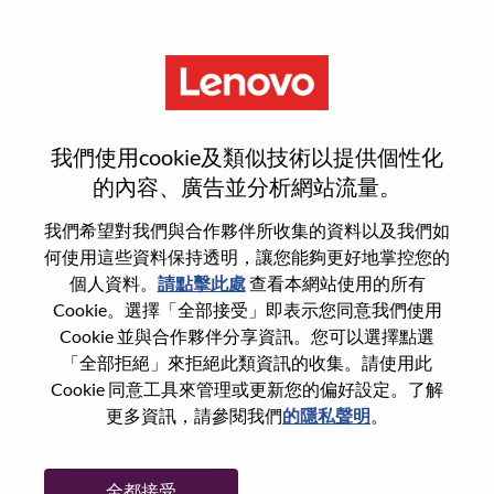
功能
Channel Sales Account
我們使用cookie及類似技術以提供個性化
Executive - Quebec
的內容、廣告並分析網站流量。
我們希望對我們與合作夥伴所收集的資料以及我們如
何使用這些資料保持透明，讓您能夠更好地掌控您的
個人資料。
請點擊此處
查看本網站使用的所有
Cookie。選擇「全部接受」即表示您同意我們使用
一般信息
Cookie 並與合作夥伴分享資訊。您可以選擇點選
「全部拒絕」來拒絕此類資訊的收集。請使用此
Cookie 同意工具來管理或更新您的偏好設定。了解
參考編號
WD00099224
更多資訊，請參閱我們
的隱私聲明
。
職業領域：
銷售
國家/地區：
加拿大
全都接受