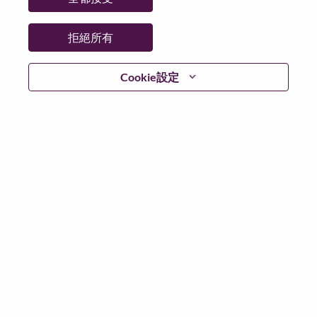
州/省/縣：
Quebec
城市：
Montreal
拒絕所有
更多地點：
Canada
日期：
週二, 六月 30, 2026
Cookie設定
工作時間：
Full-time
Additional Locations
:
* Canada - Quebec - Montréal
在 Lenovo 工作的好處
We are Lenovo. We do what we say. We own what we do.
We WOW our customers.
Lenovo is a US$83 billion revenue global technology
powerhouse, ranked #153 in the Fortune Global 500, and
serving millions of customers every day in 180 markets.