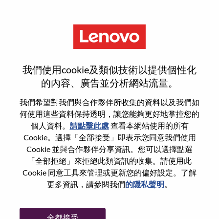
功能
Client Manager, Public , West
我們使用cookie及類似技術以提供個性化
的內容、廣告並分析網站流量。
我們希望對我們與合作夥伴所收集的資料以及我們如
何使用這些資料保持透明，讓您能夠更好地掌控您的
一般信息
個人資料。
請點擊此處
查看本網站使用的所有
Cookie。選擇「全部接受」即表示您同意我們使用
Cookie 並與合作夥伴分享資訊。您可以選擇點選
參考編號
WD00099339
「全部拒絕」來拒絕此類資訊的收集。請使用此
職業領域：
銷售
Cookie 同意工具來管理或更新您的偏好設定。了解
國家/地區：
印度
更多資訊，請參閱我們
的隱私聲明
。
州/省/縣：
Maharashtra
城市：
Mumbai
全都接受