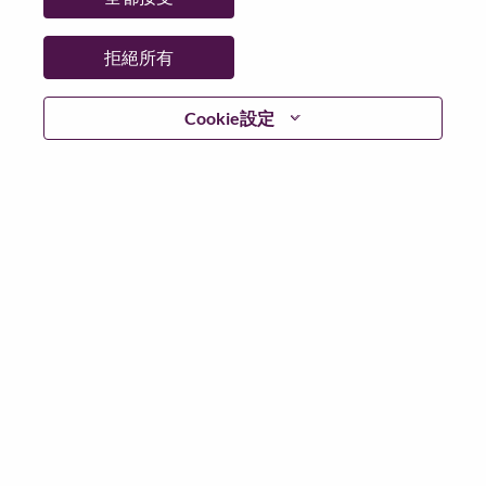
更多地點：
India
日期：
週一, 六月 29, 2026
拒絕所有
工作時間：
Full-time
Cookie設定
Additional Locations
:
* India - Mahārāshtra - Mumbai
* India - Mahārāshtra - Mumbai
在 Lenovo 工作的好處
We are Lenovo. We do what we say. We own what we do.
We WOW our customers.
Lenovo is a US$83 billion revenue global technology
powerhouse, ranked #153 in the Fortune Global 500, and
serving millions of customers every day in 180 markets.
Focused on a bold vision to deliver Smarter Technology
for All, Lenovo has built on its success as the world’s