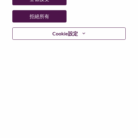
更多地點：
India
日期：
週二, 六月 2, 2026
拒絕所有
工作時間：
Full-time
Cookie設定
Additional Locations
:
* India - Haryāna - Gurgaon
* India - Haryāna - Gurgaon
在 Lenovo 工作的好處
We are Lenovo. We do what we say. We own what we do.
We WOW our customers.
Lenovo is a US$83 billion revenue global technology
powerhouse, ranked #153 in the Fortune Global 500, and
serving millions of customers every day in 180 markets.
Focused on a bold vision to deliver Smarter Technology
for All, Lenovo has built on its success as the world’s