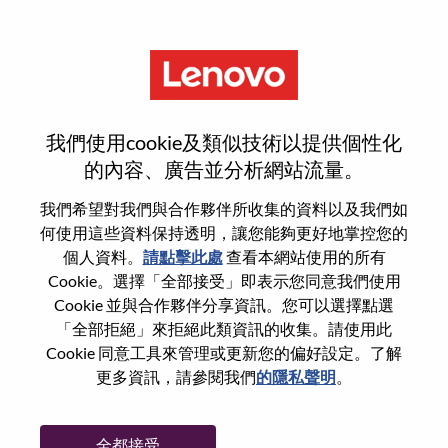
功能
Client Manager-Public, North
我們使用cookie及類似技術以提供個性化
的內容、廣告並分析網站流量。
我們希望對我們與合作夥伴所收集的資料以及我們如
何使用這些資料保持透明，讓您能夠更好地掌控您的
一般信息
個人資料。
請點擊此處
查看本網站使用的所有
Cookie。選擇「全部接受」即表示您同意我們使用
Cookie 並與合作夥伴分享資訊。您可以選擇點選
參考編號
WD00098295
「全部拒絕」來拒絕此類資訊的收集。請使用此
職業領域：
銷售
Cookie 同意工具來管理或更新您的偏好設定。了解
國家/地區：
印度
更多資訊，請參閱我們
的隱私聲明
。
州/省/縣：
Haryana
城市：
Gurgaon
全都接受