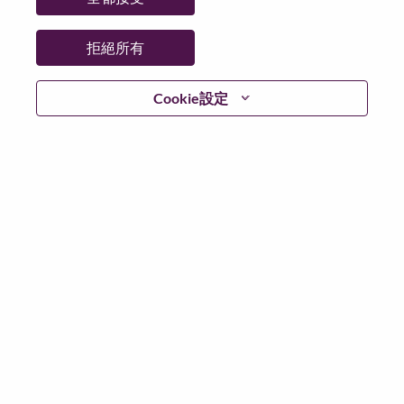
州/省/縣：
Milano
城市：
San Felice Segrate
拒絕所有
更多地點：
Italy
日期：
週四, 五月 21, 2026
Cookie設定
工作時間：
Full-time
Additional Locations
:
* Italy - Milano
在 Lenovo 工作的好處
We are Lenovo. We do what we say. We own what we do.
We WOW our customers.
Lenovo is a US$83 billion revenue global technology
powerhouse, ranked #153 in the Fortune Global 500, and
serving millions of customers every day in 180 markets.