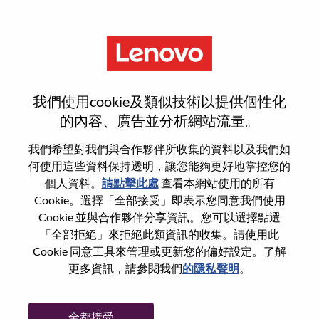
功能
Client Relationship Manager -
我們使用cookie及類似技術以提供個性化
Based In Rome
的內容、廣告並分析網站流量。
我們希望對我們與合作夥伴所收集的資料以及我們如
何使用這些資料保持透明，讓您能夠更好地掌控您的
個人資料。
請點擊此處
查看本網站使用的所有
Cookie。選擇「全部接受」即表示您同意我們使用
一般信息
Cookie 並與合作夥伴分享資訊。您可以選擇點選
「全部拒絕」來拒絕此類資訊的收集。請使用此
Cookie 同意工具來管理或更新您的偏好設定。了解
參考編號
WD00098738
更多資訊，請參閱我們
的隱私聲明
。
職業領域：
銷售
國家/地區：
義大利
全都接受