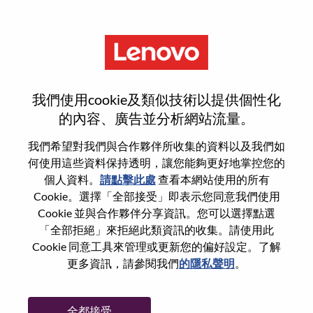
功能
Consumer AI Product Cost
我們使用cookie及類似技術以提供個性化
Management
的內容、廣告並分析網站流量。
我們希望對我們與合作夥伴所收集的資料以及我們如
何使用這些資料保持透明，讓您能夠更好地掌控您的
個人資料。
請點擊此處
查看本網站使用的所有
Cookie。選擇「全部接受」即表示您同意我們使用
一般信息
Cookie 並與合作夥伴分享資訊。您可以選擇點選
「全部拒絕」來拒絕此類資訊的收集。請使用此
Cookie 同意工具來管理或更新您的偏好設定。了解
參考編號
100017209
更多資訊，請參閱我們
的隱私聲明
。
職業領域：
行銷
國家/地區：
中國
全都接受