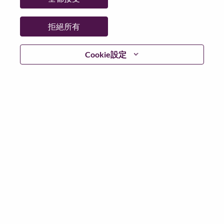
州/省/縣：
Beijing
城市：
北京（Beijing）
拒絕所有
更多地點：
China
日期：
週日, 六月 21, 2026
Cookie設定
Additional Locations
:
* China
在 Lenovo 工作的好處
We are Lenovo. We do what we say. We own what we do.
We WOW our customers.
Lenovo is a US$83 billion revenue global technology
powerhouse, ranked #153 in the Fortune Global 500, and
serving millions of customers every day in 180 markets.
Focused on a bold vision to deliver Smarter Technology
for All, Lenovo has built on its success as the world’s