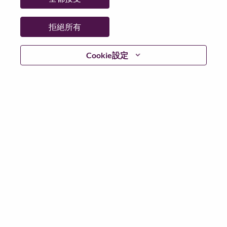
州/省/縣：
Tokyo
城市：
Chiyoda-Ku
拒絕所有
更多地點：
Japan
日期：
週一, 六月 22, 2026
Cookie設定
工作時間：
Full-time
Additional Locations
:
* Japan - Tōkyō - Chiyoda-Ku
在 Lenovo 工作的好處
We are Lenovo. We do what we say. We own what we do.
We WOW our customers.
Lenovo is a US$83 billion revenue global technology
powerhouse, ranked #153 in the Fortune Global 500, and
serving millions of customers every day in 180 markets.