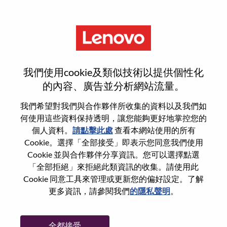
功能
Critical Situation Program
我們使用cookie及類似技術以提供個性化
Manager II
的內容、廣告並分析網站流量。
我們希望對我們與合作夥伴所收集的資料以及我們如
何使用這些資料保持透明，讓您能夠更好地掌控您的
個人資料。
請點擊此處
查看本網站使用的所有
Cookie。選擇「全部接受」即表示您同意我們使用
一般信息
Cookie 並與合作夥伴分享資訊。您可以選擇點選
「全部拒絕」來拒絕此類資訊的收集。請使用此
Cookie 同意工具來管理或更新您的偏好設定。了解
參考編號
WD00099881
更多資訊，請參閱我們
的隱私聲明
。
職業領域：
服務
國家/地區：
日本
全都接受