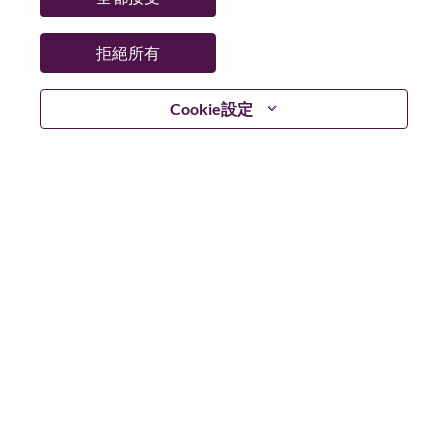
州/省/縣：
Illinois
城市：
Chicago
拒絕所有
更多地點：
United States of America
日期：
週二, 六月 23, 2026
Cookie設定
工作時間：
Full-time
Additional Locations
:
* United States of America - Illinois - Chicago
在 Lenovo 工作的好處
We are Lenovo. We do what we say. We own what we do.
We WOW our customers.
Lenovo is a US$83 billion revenue global technology
powerhouse, ranked #153 in the Fortune Global 500, and
serving millions of customers every day in 180 markets.