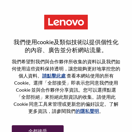
功能
Data Center System
我們使用cookie及類似技術以提供個性化
Administrator
的內容、廣告並分析網站流量。
我們希望對我們與合作夥伴所收集的資料以及我們如
何使用這些資料保持透明，讓您能夠更好地掌控您的
個人資料。
請點擊此處
查看本網站使用的所有
Cookie。選擇「全部接受」即表示您同意我們使用
一般信息
Cookie 並與合作夥伴分享資訊。您可以選擇點選
「全部拒絕」來拒絕此類資訊的收集。請使用此
Cookie 同意工具來管理或更新您的偏好設定。了解
參考編號
WD00100130
更多資訊，請參閱我們
的隱私聲明
。
職業領域：
服務
國家/地區：
美國
全都接受