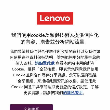
功能
Deal Engagement Manager
我們使用cookie及類似技術以提供個性化
的內容、廣告並分析網站流量。
我們希望對我們與合作夥伴所收集的資料以及我們如
何使用這些資料保持透明，讓您能夠更好地掌控您的
一般信息
個人資料。
請點擊此處
查看本網站使用的所有
Cookie。選擇「全部接受」即表示您同意我們使用
Cookie 並與合作夥伴分享資訊。您可以選擇點選
參考編號
WD00098175
「全部拒絕」來拒絕此類資訊的收集。請使用此
職業領域：
銷售支援
Cookie 同意工具來管理或更新您的偏好設定。了解
國家/地區：
美國
更多資訊，請參閱我們
的隱私聲明
。
州/省/縣：
North Carolina
城市：
Morrisville
全都接受