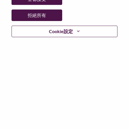
更多地點：
United States of America
日期：
週四, 五月 21, 2026
拒絕所有
工作時間：
Full-time
Cookie設定
Additional Locations
:
* United States of America - North Carolina - Morrisville
在 Lenovo 工作的好處
We are Lenovo. We do what we say. We own what we do.
We WOW our customers.
Lenovo is a US$83 billion revenue global technology
powerhouse, ranked #153 in the Fortune Global 500, and
serving millions of customers every day in 180 markets.
Focused on a bold vision to deliver Smarter Technology
for All, Lenovo has built on its success as the world’s