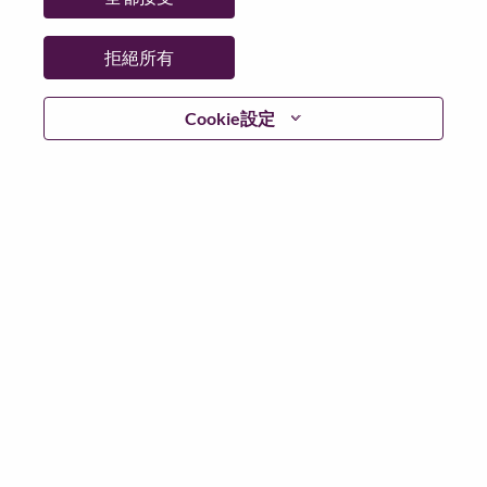
國家/地區：
斯洛伐克
州/省/縣：
Bratislavský kraj
拒絕所有
城市：
Bratislava
Cookie設定
更多地點：
Slovakia
日期：
週三, 五月 13, 2026
工作時間：
Full-time
Additional Locations
:
* Slovakia
在 Lenovo 工作的好處
We are Lenovo. We do what we say. We own what we do.
We WOW our customers.
Lenovo is a US$83 billion revenue global technology
powerhouse, ranked #196 in the Fortune Global 500, and