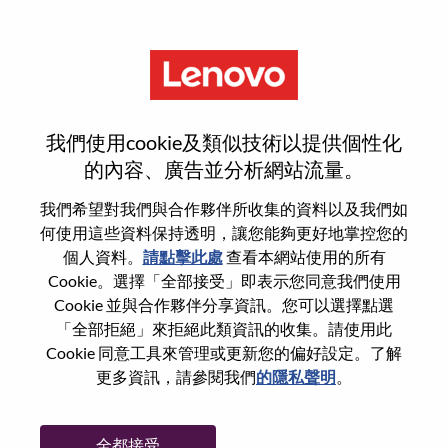
功能
Enterprise Pro Customer
我們使用cookie及類似技術以提供個性化
Enablement & Maintenance
的內容、廣告並分析網站流量。
Specialist
我們希望對我們與合作夥伴所收集的資料以及我們如
何使用這些資料保持透明，讓您能夠更好地掌控您的
個人資料。
請點擊此處
查看本網站使用的所有
Cookie。選擇「全部接受」即表示您同意我們使用
Cookie 並與合作夥伴分享資訊。您可以選擇點選
「全部拒絕」來拒絕此類資訊的收集。請使用此
一般信息
Cookie 同意工具來管理或更新您的偏好設定。了解
更多資訊，請參閱我們
的隱私聲明
。
參考編號
WD00098398
職業領域：
客戶體驗
全都接受