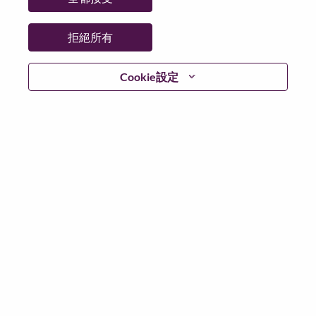
更多地點：
Mexico
日期：
週二, 五月 26, 2026
拒絕所有
Additional Locations
:
* Mexico
Cookie設定
在 Lenovo 工作的好處
We are Lenovo. We do what we say. We own what we do.
We WOW our customers.
Lenovo is a US$83 billion revenue global technology
powerhouse, ranked #153 in the Fortune Global 500, and
serving millions of customers every day in 180 markets.
Focused on a bold vision to deliver Smarter Technology
for All, Lenovo has built on its success as the world’s
largest PC company with a full-stack portfolio of AI-
enabled, AI-ready, and AI-optimized devices (PCs,