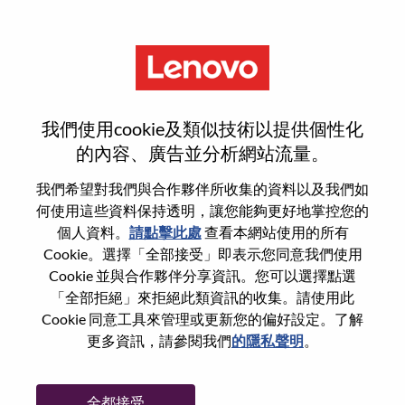
功能
Senior ServiceNow Developer
我們使用cookie及類似技術以提供個性化
的內容、廣告並分析網站流量。
我們希望對我們與合作夥伴所收集的資料以及我們如
何使用這些資料保持透明，讓您能夠更好地掌控您的
一般信息
個人資料。
請點擊此處
查看本網站使用的所有
Cookie。選擇「全部接受」即表示您同意我們使用
Cookie 並與合作夥伴分享資訊。您可以選擇點選
參考編號
100016984
「全部拒絕」來拒絕此類資訊的收集。請使用此
職業領域：
資訊科技
Cookie 同意工具來管理或更新您的偏好設定。了解
國家/地區：
墨西哥
更多資訊，請參閱我們
的隱私聲明
。
州/省/縣：
Distrito Federal
城市：
Mexico D.F.
全都接受