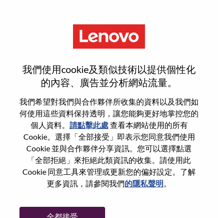
功能
Export Control Specialist
我們使用cookie及類似技術以提供個性化
的內容、廣告並分析網站流量。
我們希望對我們與合作夥伴所收集的資料以及我們如
何使用這些資料保持透明，讓您能夠更好地掌控您的
一般信息
個人資料。
請點擊此處
查看本網站使用的所有
Cookie。選擇「全部接受」即表示您同意我們使用
Cookie 並與合作夥伴分享資訊。您可以選擇點選
參考編號
WD00099242
「全部拒絕」來拒絕此類資訊的收集。請使用此
職業領域：
供應鏈
Cookie 同意工具來管理或更新您的偏好設定。了解
國家/地區：
捷克
更多資訊，請參閱我們
的隱私聲明
。
州/省/縣：
Praha
城市：
Prague 7
全都接受