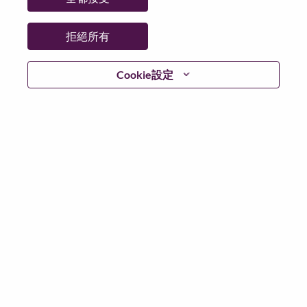
更多地點：
Czechia
日期：
週五, 六月 26, 2026
拒絕所有
工作時間：
Full-time
Cookie設定
Additional Locations
:
* Czechia
在 Lenovo 工作的好處
We are Lenovo. We do what we say. We own what we do.
We WOW our customers.
Lenovo is a US$83 billion revenue global technology
powerhouse, ranked #153 in the Fortune Global 500, and
serving millions of customers every day in 180 markets.
Focused on a bold vision to deliver Smarter Technology
for All, Lenovo has built on its success as the world’s