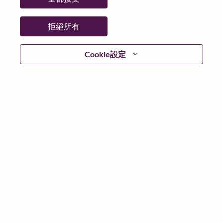
州/省/縣：
North Carolina
城市：
Morrisville
拒絕所有
更多地點：
United States of America
日期：
週三, 七月 8, 2026
Cookie設定
工作時間：
Full-time
Additional Locations
:
* United States of America - Connecticut
* United States of America - Maine
* United States of America - Massachusetts
* United States of America - New Hampshire
* United States of America - Rhode Island
在 Lenovo 工作的好處
We are Lenovo. We do what we say. We own what we do.
We WOW our customers.