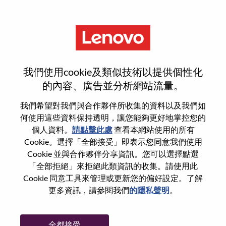
功能
ISG Field Account Executive
我們使用cookie及類似技術以提供個性化
New England
的內容、廣告並分析網站流量。
我們希望對我們與合作夥伴所收集的資料以及我們如
何使用這些資料保持透明，讓您能夠更好地掌控您的
個人資料。
請點擊此處
查看本網站使用的所有
Cookie。選擇「全部接受」即表示您同意我們使用
一般信息
Cookie 並與合作夥伴分享資訊。您可以選擇點選
「全部拒絕」來拒絕此類資訊的收集。請使用此
Cookie 同意工具來管理或更新您的偏好設定。了解
參考編號
WD00100982
更多資訊，請參閱我們
的隱私聲明
。
職業領域：
銷售
國家/地區：
美國
全都接受