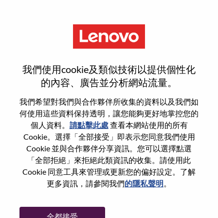
功能
Financial P&A Manager
我們使用cookie及類似技術以提供個性化
的內容、廣告並分析網站流量。
我們希望對我們與合作夥伴所收集的資料以及我們如
何使用這些資料保持透明，讓您能夠更好地掌控您的
一般信息
個人資料。
請點擊此處
查看本網站使用的所有
Cookie。選擇「全部接受」即表示您同意我們使用
Cookie 並與合作夥伴分享資訊。您可以選擇點選
參考編號
WD00099459
「全部拒絕」來拒絕此類資訊的收集。請使用此
職業領域：
會計/金融
Cookie 同意工具來管理或更新您的偏好設定。了解
國家/地區：
哥倫比亞
更多資訊，請參閱我們
的隱私聲明
。
州/省/縣：
Cundinamarca
城市：
BOGOTA DC
全都接受