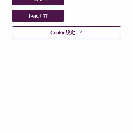
更多地點：
Colombia
日期：
週一, 六月 1, 2026
拒絕所有
工作時間：
Full-time
Cookie設定
Additional Locations
:
* Colombia - Cundinamarca - BOGOTA DC
在 Lenovo 工作的好處
We are Lenovo. We do what we say. We own what we do.
We WOW our customers.
Lenovo is a US$83 billion revenue global technology
powerhouse, ranked #153 in the Fortune Global 500, and
serving millions of customers every day in 180 markets.
Focused on a bold vision to deliver Smarter Technology
for All, Lenovo has built on its success as the world’s