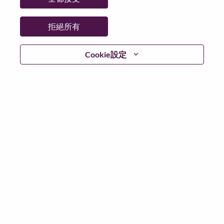
更多地點：
Japan
日期：
週一, 五月 25, 2026
拒絕所有
工作時間：
Full-time
Cookie設定
Additional Locations
:
* Japan - Tōkyō - Chiyoda-Ku
在 Lenovo 工作的好處
We are Lenovo. We do what we say. We own what we do.
We WOW our customers.
Lenovo is a US$83 billion revenue global technology
powerhouse, ranked #153 in the Fortune Global 500, and
serving millions of customers every day in 180 markets.
Focused on a bold vision to deliver Smarter Technology
for All, Lenovo has built on its success as the world’s