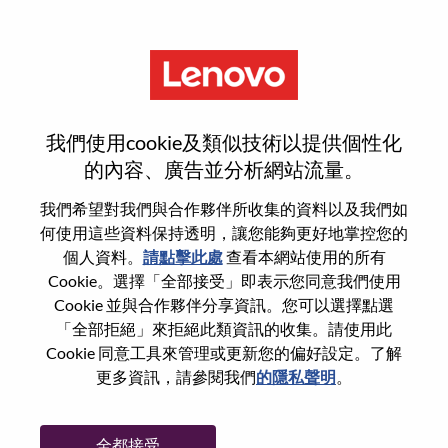
功能
Global Project Manager
我們使用cookie及類似技術以提供個性化
的內容、廣告並分析網站流量。
我們希望對我們與合作夥伴所收集的資料以及我們如
何使用這些資料保持透明，讓您能夠更好地掌控您的
一般信息
個人資料。
請點擊此處
查看本網站使用的所有
Cookie。選擇「全部接受」即表示您同意我們使用
Cookie 並與合作夥伴分享資訊。您可以選擇點選
參考編號
WD00098966
「全部拒絕」來拒絕此類資訊的收集。請使用此
職業領域：
銷售支援
Cookie 同意工具來管理或更新您的偏好設定。了解
國家/地區：
日本
更多資訊，請參閱我們
的隱私聲明
。
州/省/縣：
Tokyo
城市：
Chiyoda-Ku
全都接受