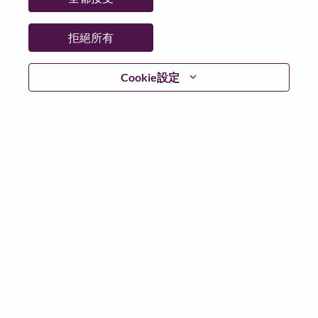
州/省/縣：
North Carolina
城市：
Morrisville
拒絕所有
更多地點：
United States of America
日期：
週三, 七月 1, 2026
Cookie設定
工作時間：
Full-time
Additional Locations
:
* United States of America - North Carolina - Morrisville
在 Lenovo 工作的好處
We are Lenovo. We do what we say. We own what we do.
We WOW our customers.
Lenovo is a US$83 billion revenue global technology
powerhouse, ranked #153 in the Fortune Global 500, and
serving millions of customers every day in 180 markets.