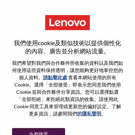
功能
Google ChromeOS Sales
我們使用cookie及類似技術以提供個性化
Support Specialist
的內容、廣告並分析網站流量。
我們希望對我們與合作夥伴所收集的資料以及我們如
何使用這些資料保持透明，讓您能夠更好地掌控您的
個人資料。
請點擊此處
查看本網站使用的所有
Cookie。選擇「全部接受」即表示您同意我們使用
一般信息
Cookie 並與合作夥伴分享資訊。您可以選擇點選
「全部拒絕」來拒絕此類資訊的收集。請使用此
Cookie 同意工具來管理或更新您的偏好設定。了解
參考編號
WD00101426
更多資訊，請參閱我們
的隱私聲明
。
職業領域：
銷售支援
國家/地區：
美國
全都接受