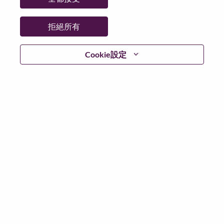
州/省/縣：
North Carolina
城市：
Morrisville
拒絕所有
更多地點：
United States of America
日期：
週三, 七月 8, 2026
Cookie設定
工作時間：
Full-time
Additional Locations
:
* United States of America - North Carolina - Morrisville
在 Lenovo 工作的好處
We are Lenovo. We do what we say. We own what we do.
We WOW our customers.
Lenovo is a US$83 billion revenue global technology
powerhouse, ranked #153 in the Fortune Global 500, and
serving millions of customers every day in 180 markets.