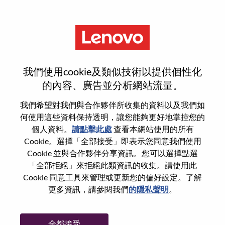
功能
Human Resource Specialist-
我們使用cookie及類似技術以提供個性化
PMO
的內容、廣告並分析網站流量。
我們希望對我們與合作夥伴所收集的資料以及我們如
何使用這些資料保持透明，讓您能夠更好地掌控您的
個人資料。
請點擊此處
查看本網站使用的所有
Cookie。選擇「全部接受」即表示您同意我們使用
一般信息
Cookie 並與合作夥伴分享資訊。您可以選擇點選
「全部拒絕」來拒絕此類資訊的收集。請使用此
Cookie 同意工具來管理或更新您的偏好設定。了解
參考編號
WD00101871
更多資訊，請參閱我們
的隱私聲明
。
職業領域：
人力資源
國家/地區：
美國
全都接受