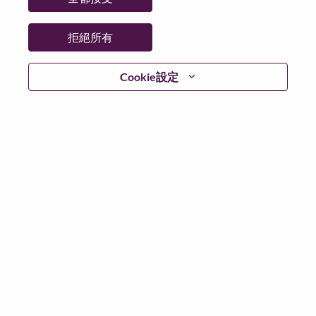
國家/地區：
斯洛伐克
州/省/縣：
Bratislavský kraj
拒絕所有
城市：
Bratislava
Cookie設定
更多地點：
Slovakia
日期：
週四, 六月 18, 2026
工作時間：
Full-time
Additional Locations
:
* Slovakia
在 Lenovo 工作的好處
We are Lenovo. We do what we say. We own what we do.
We WOW our customers.
Lenovo is a US$83 billion revenue global technology
powerhouse, ranked #153 in the Fortune Global 500, and