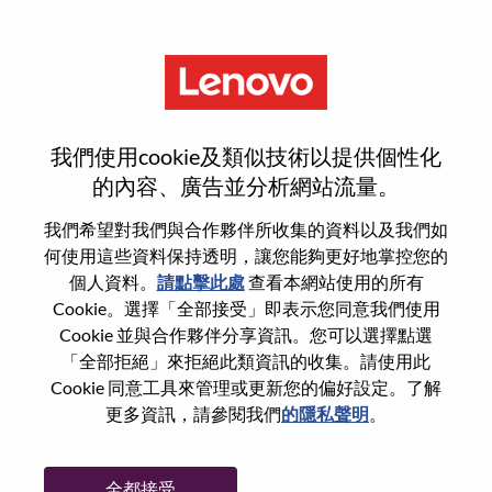
功能
Transformation Program
我們使用cookie及類似技術以提供個性化
Manager (IDG Commercial
的內容、廣告並分析網站流量。
Segment )
我們希望對我們與合作夥伴所收集的資料以及我們如
何使用這些資料保持透明，讓您能夠更好地掌控您的
個人資料。
請點擊此處
查看本網站使用的所有
Cookie。選擇「全部接受」即表示您同意我們使用
Cookie 並與合作夥伴分享資訊。您可以選擇點選
「全部拒絕」來拒絕此類資訊的收集。請使用此
一般信息
Cookie 同意工具來管理或更新您的偏好設定。了解
更多資訊，請參閱我們
的隱私聲明
。
參考編號
WD00100805
職業領域：
數據管理與分析
全都接受