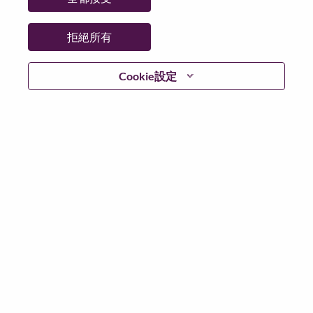
更多地點：
Spain
日期：
週二, 六月 16, 2026
拒絕所有
工作時間：
Full-time
Cookie設定
Additional Locations
:
* Spain - Madrid - Madrid
* Spain - Madrid - Madrid
在 Lenovo 工作的好處
We are Lenovo. We do what we say. We own what we do.
We WOW our customers.
Lenovo is a US$83 billion revenue global technology
powerhouse, ranked #153 in the Fortune Global 500, and
serving millions of customers every day in 180 markets.
Focused on a bold vision to deliver Smarter Technology
for All, Lenovo has built on its success as the world’s