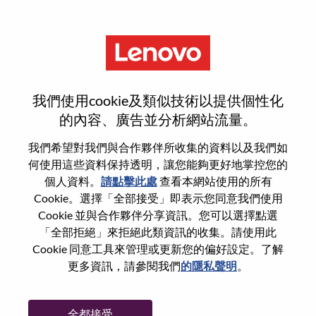
功能
ISO ISG Business Operations
我們使用cookie及類似技術以提供個性化
的內容、廣告並分析網站流量。
我們希望對我們與合作夥伴所收集的資料以及我們如
何使用這些資料保持透明，讓您能夠更好地掌控您的
一般信息
個人資料。
請點擊此處
查看本網站使用的所有
Cookie。選擇「全部接受」即表示您同意我們使用
Cookie 並與合作夥伴分享資訊。您可以選擇點選
參考編號
WD00100793
「全部拒絕」來拒絕此類資訊的收集。請使用此
職業領域：
銷售支援
Cookie 同意工具來管理或更新您的偏好設定。了解
國家/地區：
西班牙
更多資訊，請參閱我們
的隱私聲明
。
州/省/縣：
Madrid
城市：
Madrid
全都接受