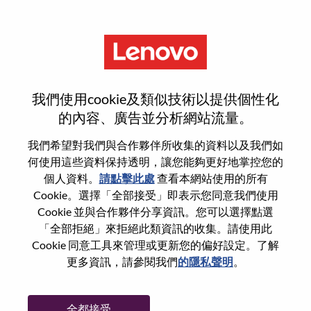
功能
India Value Channel Specialist -
我們使用cookie及類似技術以提供個性化
Visual & Accessories
的內容、廣告並分析網站流量。
我們希望對我們與合作夥伴所收集的資料以及我們如
何使用這些資料保持透明，讓您能夠更好地掌控您的
個人資料。
請點擊此處
查看本網站使用的所有
Cookie。選擇「全部接受」即表示您同意我們使用
一般信息
Cookie 並與合作夥伴分享資訊。您可以選擇點選
「全部拒絕」來拒絕此類資訊的收集。請使用此
Cookie 同意工具來管理或更新您的偏好設定。了解
參考編號
WD00097350
更多資訊，請參閱我們
的隱私聲明
。
職業領域：
銷售
國家/地區：
印度
全都接受