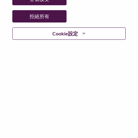
州/省/縣：
Karnataka
城市：
BANGALORE
拒絕所有
更多地點：
India
日期：
週四, 四月 16, 2026
Cookie設定
工作時間：
Full-time
Additional Locations
:
* India - Karnātaka - Bangalore
* India - Karnātaka - BANGALORE
在 Lenovo 工作的好處
We are Lenovo. We do what we say. We own what we do.
We WOW our customers.
Lenovo is a US$83 billion revenue global technology
powerhouse, ranked #196 in the Fortune Global 500, and
serving millions of customers every day in 180 markets.