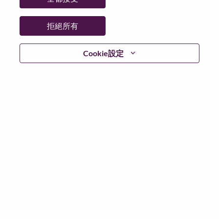
州/省/縣：
North Carolina
城市：
Morrisville
拒絕所有
更多地點：
United States of America
日期：
週三, 六月 10, 2026
Cookie設定
工作時間：
Full-time
Additional Locations
:
* United States of America - California - Los Angeles
* United States of America - California - San Francisco
* United States of America - California - San Diego
* United States of America - California - San Jose
在 Lenovo 工作的好處
We are Lenovo. We do what we say. We own what we do.
We WOW our customers.
Lenovo is a US$83 billion revenue global technology