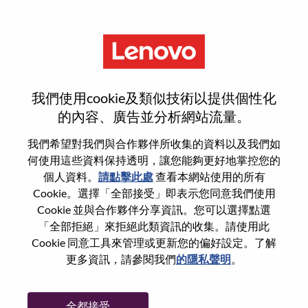
功能
Infrastructure Solutions Group
我們使用cookie及類似技術以提供個性化
- Sr Solution Architect Bay Area
的內容、廣告並分析網站流量。
我們希望對我們與合作夥伴所收集的資料以及我們如
何使用這些資料保持透明，讓您能夠更好地掌控您的
個人資料。
請點擊此處
查看本網站使用的所有
Cookie。選擇「全部接受」即表示您同意我們使用
一般信息
Cookie 並與合作夥伴分享資訊。您可以選擇點選
「全部拒絕」來拒絕此類資訊的收集。請使用此
Cookie 同意工具來管理或更新您的偏好設定。了解
參考編號
WD00099841
更多資訊，請參閱我們
的隱私聲明
。
職業領域：
銷售
國家/地區：
美國
全都接受