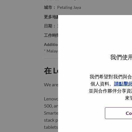
城市：
Petaling Jaya
更多地點：
Malaysia
日期：
週四, 七月 9, 2026
工作時間：
Full-time
Additional Locations
:
* Malaysia - Selangor - Petaling Jaya
我們使用
在 Lenovo 工作的好處
我們希望對我們與合
個人資料。
請點擊
We are Lenovo. We do what we say. We o
並與合作夥伴分享資訊
來
Lenovo is a US$83 billion revenue global t
500, and serving millions of customers every
Smarter Technology for All, Lenovo has built
Co
stack portfolio of AI-enabled, AI-ready, an
tablets), infrastructure (server, storage, 