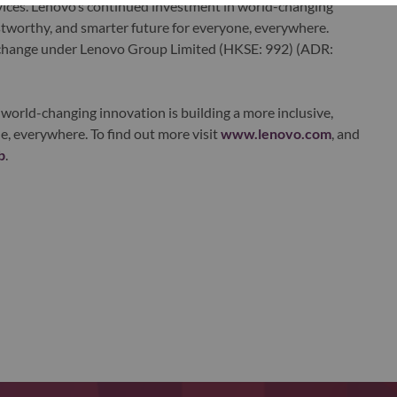
ervices. Lenovo’s continued investment in world-changing
ustworthy, and smarter future for everyone, everywhere.
xchange under Lenovo Group Limited (HKSE: 992) (ADR:
world-changing innovation is building a more inclusive,
e, everywhere. To find out more visit
www.lenovo.com
, and
b
.