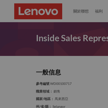
關於聯想
福利
Inside Sales Repres
一般信息
參考編號
WD00100717
職業領域：
銷售
國家/地區：
馬來西亞
州/省/縣：
Selangor