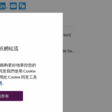
用 LinkedIn 分享 Inside Sales Representative (ISR) Intern
透過電子郵件分享 Inside Sales Representative (ISR) Inter
類似職務
Inside Sales Representative (HK Market)
Petaling Jaya, Selangor, 馬來西亞,
分析網站流
Evergreen Career Opportunity: Inside Sales Representative (Cantonese Speaker)
Petaling Jaya, Selangor, 馬來西亞,
能夠更好地掌控您的
Malaysia Consumer 4P Manager
我們使用 Cookie
Petaling Jaya, Selangor, 馬來西亞,
Cookie 同意工具
明
。
瀏覽全部
絕所有