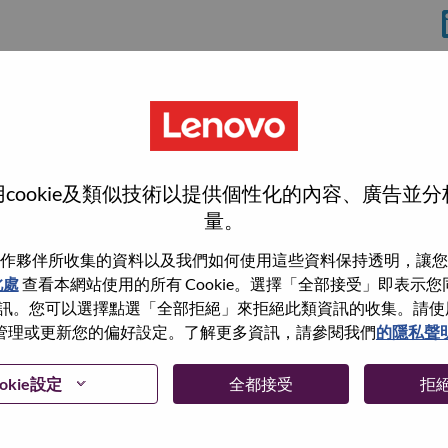
使
cookie及類似技術以提供個性化的內容、廣告並
量。
作夥伴所收集的資料以及我們如何使用這些資料保持透明，讓您
此處
查看本網站使用的所有 Cookie。選擇「全部接受」即表示您同意
wn what we do. We WOW our customers.
。您可以選擇點選「全部拒絕」來拒絕此類資訊的收集。請使用此 
管理或更新您的偏好設定。了解更多資訊，請參閱我們
的隱私聲
echnology powerhouse, ranked #153 in the Fortune Global
 day in 180 markets. Focused on a bold vision to deliver
 on its success as the world’s largest PC company with a full-
okie設定
全都接受
拒
d AI-optimized devices (PCs, workstations, smartphones,
edge, high performance computing and software defined