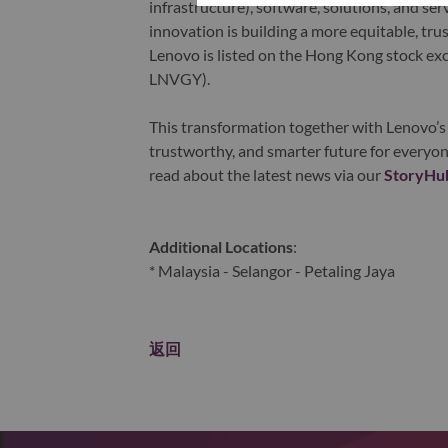
infrastructure), software, solutions, and s
innovation is building a more equitable, tr
Lenovo is listed on the Hong Kong stock e
LNVGY).
This transformation together with Lenovo’s 
trustworthy, and smarter future for everyon
read about the latest news via our
StoryHu
Additional Locations
:
* Malaysia - Selangor - Petaling Jaya
返回