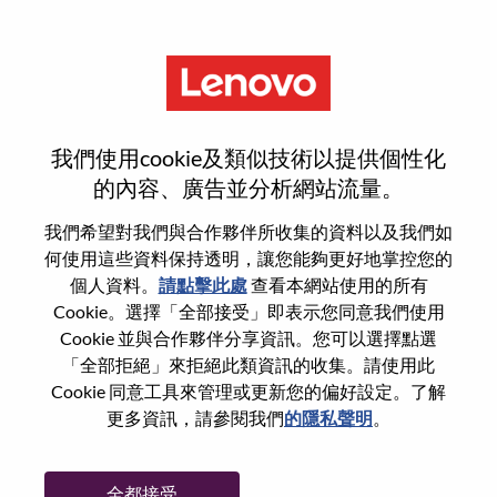
功能
Intel HPC And Service Provider
我們使用cookie及類似技術以提供個性化
Technical Sales Consultant
的內容、廣告並分析網站流量。
我們希望對我們與合作夥伴所收集的資料以及我們如
何使用這些資料保持透明，讓您能夠更好地掌控您的
個人資料。
請點擊此處
查看本網站使用的所有
Cookie。選擇「全部接受」即表示您同意我們使用
一般信息
Cookie 並與合作夥伴分享資訊。您可以選擇點選
「全部拒絕」來拒絕此類資訊的收集。請使用此
Cookie 同意工具來管理或更新您的偏好設定。了解
參考編號
WD00101094
更多資訊，請參閱我們
的隱私聲明
。
職業領域：
銷售支援
國家/地區：
西班牙
全都接受