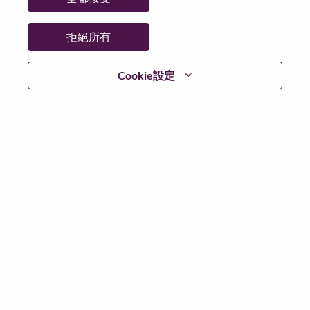
州/省/縣：
Madrid
城市：
Madrid
拒絕所有
更多地點：
Spain
日期：
週一, 六月 22, 2026
Cookie設定
工作時間：
Full-time
Additional Locations
:
* Spain
在 Lenovo 工作的好處
We are Lenovo. We do what we say. We own what we do.
We WOW our customers.
Lenovo is a US$83 billion revenue global technology
powerhouse, ranked #153 in the Fortune Global 500, and
serving millions of customers every day in 180 markets.