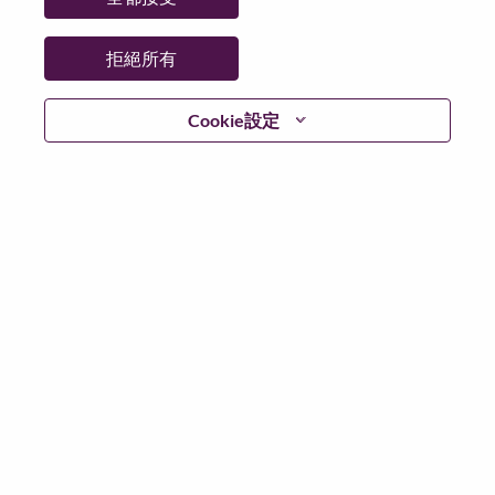
更多地點：
Mexico
日期：
週四, 七月 2, 2026
拒絕所有
工作時間：
Full-time
Cookie設定
Additional Locations
:
* Mexico - Nuevo León - Monterrey
* Mexico - Nuevo León - Monterrey
在 Lenovo 工作的好處
We are Lenovo. We do what we say. We own what we do.
We WOW our customers.
Lenovo is a US$83 billion revenue global technology
powerhouse, ranked #153 in the Fortune Global 500, and
serving millions of customers every day in 180 markets.
Focused on a bold vision to deliver Smarter Technology
for All, Lenovo has built on its success as the world’s