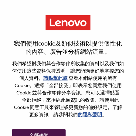
功能
LAS Order Entry
我們使用cookie及類似技術以提供個性化
的內容、廣告並分析網站流量。
我們希望對我們與合作夥伴所收集的資料以及我們如
何使用這些資料保持透明，讓您能夠更好地掌控您的
一般信息
個人資料。
請點擊此處
查看本網站使用的所有
Cookie。選擇「全部接受」即表示您同意我們使用
Cookie 並與合作夥伴分享資訊。您可以選擇點選
參考編號
WD00101232
「全部拒絕」來拒絕此類資訊的收集。請使用此
職業領域：
供應鏈
Cookie 同意工具來管理或更新您的偏好設定。了解
國家/地區：
墨西哥
更多資訊，請參閱我們
的隱私聲明
。
州/省/縣：
Nuevo León
城市：
Monterrey
全都接受