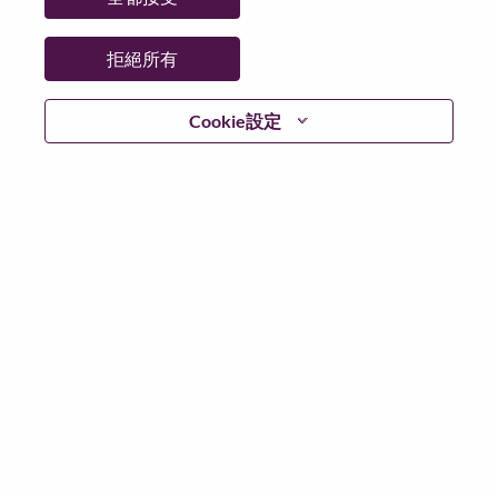
更多地點：
Singapore
日期：
週三, 六月 3, 2026
拒絕所有
工作時間：
Full-time
Cookie設定
Additional Locations
:
* Singapore - Central Singapore - Singapore
* Singapore - Central Singapore - SINGAPORE
在 Lenovo 工作的好處
We are Lenovo. We do what we say. We own what we do.
We WOW our customers.
Lenovo is a US$83 billion revenue global technology
powerhouse, ranked #153 in the Fortune Global 500, and
serving millions of customers every day in 180 markets.
Focused on a bold vision to deliver Smarter Technology
for All, Lenovo has built on its success as the world’s