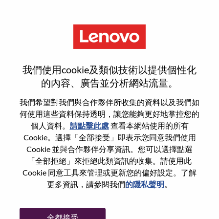
功能
[LPS] Network Engineer
我們使用cookie及類似技術以提供個性化
的內容、廣告並分析網站流量。
我們希望對我們與合作夥伴所收集的資料以及我們如
何使用這些資料保持透明，讓您能夠更好地掌控您的
一般信息
個人資料。
請點擊此處
查看本網站使用的所有
Cookie。選擇「全部接受」即表示您同意我們使用
Cookie 並與合作夥伴分享資訊。您可以選擇點選
參考編號
WD00099397
「全部拒絕」來拒絕此類資訊的收集。請使用此
職業領域：
資訊科技
Cookie 同意工具來管理或更新您的偏好設定。了解
國家/地區：
新加坡
更多資訊，請參閱我們
的隱私聲明
。
州/省/縣：
Central Singapore
城市：
SINGAPORE
全都接受