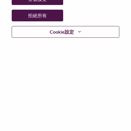
國家/地區：
德國
州/省/縣：
North Rhine-Westphalia
拒絕所有
城市：
Essen
Cookie設定
更多地點：
Germany
日期：
週三, 七月 1, 2026
工作時間：
Full-time
Additional Locations
:
* Germany - Baden-Württemberg - Stuttgart
在 Lenovo 工作的好處
We are Lenovo. We do what we say. We own what we do.
We WOW our customers.
Lenovo is a US$83 billion revenue global technology
powerhouse, ranked #153 in the Fortune Global 500, and