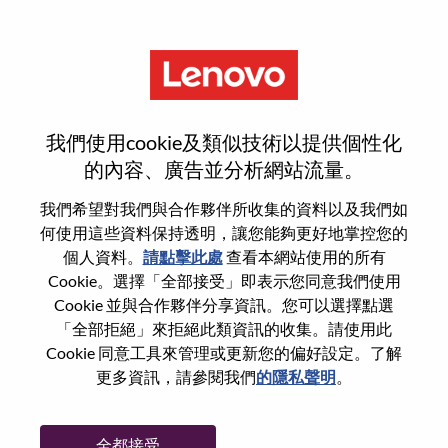
功能
Channel & Retail Marketing
我們使用cookie及類似技術以提供個性化
Manager M/f/d – Germany,
的內容、廣告並分析網站流量。
Austria, Switzerland
我們希望對我們與合作夥伴所收集的資料以及我們如
何使用這些資料保持透明，讓您能夠更好地掌控您的
個人資料。
請點擊此處
查看本網站使用的所有
Cookie。選擇「全部接受」即表示您同意我們使用
Cookie 並與合作夥伴分享資訊。您可以選擇點選
「全部拒絕」來拒絕此類資訊的收集。請使用此
一般信息
Cookie 同意工具來管理或更新您的偏好設定。了解
更多資訊，請參閱我們
的隱私聲明
。
參考編號
100017312
職業領域：
行銷
全都接受