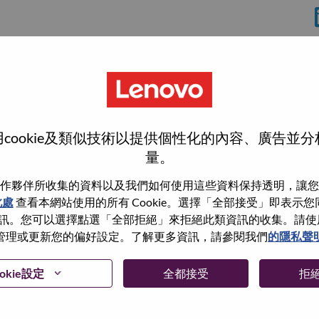
使
cookie及類似技術以提供個性化的內容、廣告並
量。
作夥伴所收集的資料以及我們如何使用這些資料保持透明，讓您
此處
查看本網站使用的所有 Cookie。選擇「全部接受」即表示您同意
wn what we do. We WOW our customers.
。您可以選擇點選「全部拒絕」來拒絕此類資訊的收集。請使用此 
管理或更新您的偏好設定。了解更多資訊，請參閱我們
的隱私聲
echnology powerhouse, ranked #153 in the Fortune Global
 day in 180 markets. Focused on a bold vision to deliver
 on its success as the world’s largest PC company with a full-
okie設定
全都接受
拒
d AI-optimized devices (PCs, workstations, smartphones,
edge, high performance computing and software defined