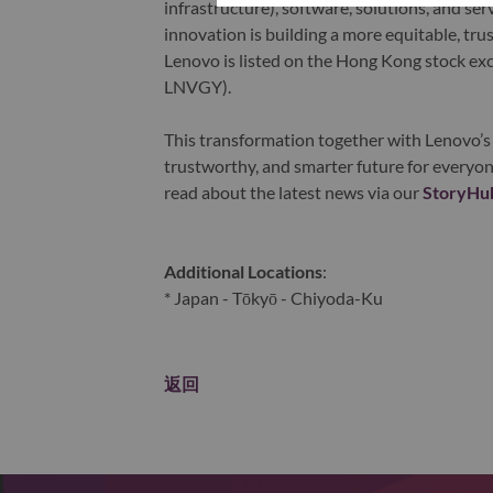
infrastructure), software, solutions, and s
innovation is building a more equitable, tr
Lenovo is listed on the Hong Kong stock e
LNVGY).
This transformation together with Lenovo’s 
trustworthy, and smarter future for everyon
read about the latest news via our
StoryHu
Additional Locations
:
* Japan - Tōkyō - Chiyoda-Ku
返回