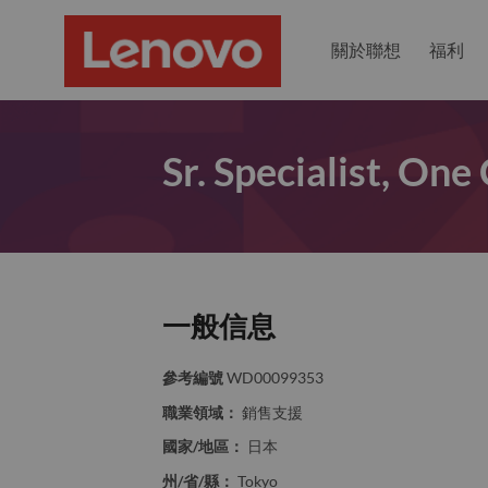
關於聯想
福利
Sr. Specialist, On
一般信息
參考編號
WD00099353
職業領域：
銷售支援
國家/地區：
日本
州/省/縣：
Tokyo