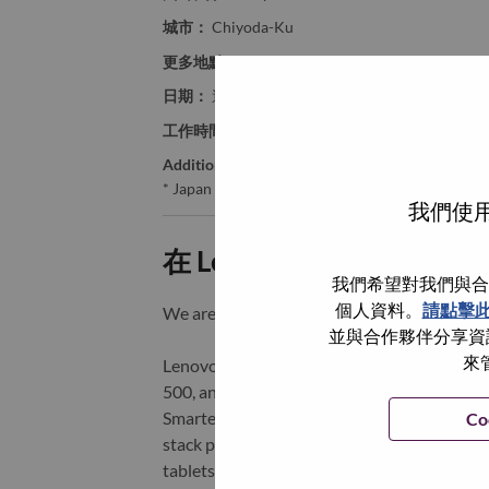
城市：
Chiyoda-Ku
更多地點：
Japan
日期：
週一, 六月 15, 2026
工作時間：
Full-time
Additional Locations
:
* Japan - Tōkyō - Chiyoda-Ku
我們使用
在 Lenovo 工作的好處
我們希望對我們與合
個人資料。
請點擊
We are Lenovo. We do what we say. We o
並與合作夥伴分享資訊
來
Lenovo is a US$83 billion revenue global t
500, and serving millions of customers every
Smarter Technology for All, Lenovo has built
Co
stack portfolio of AI-enabled, AI-ready, an
tablets), infrastructure (server, storage, 