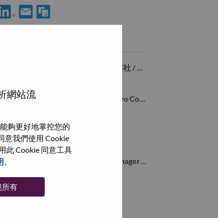
用 LinkedIn 分享 Sr. Specialist, One Channel Sales Operations
透過電子郵件分享 Sr. Specialist, One Channel Sales Opera
類似職務
NECパーソナルコンピュータ 東京本社 / 内勤営業(契約社員)
Chiyoda-Ku, Tokyo, 日本,
分析網站流
Sales Operations Manager for Lenovo Consumer segment
Chiyoda-Ku, Tokyo, 日本,
能夠更好地掌控您的
Sales Training Manager - AP
我們使用 Cookie
Chiyoda-Ku, Tokyo, 日本,
Cookie 同意工具
Industry Business Development Manager (NECPC)
明
。
Chiyoda-Ku, Tokyo, 日本,
絕所有
瀏覽全部