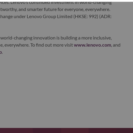
ervices. Lenovo’s continued investment in world-changing
ustworthy, and smarter future for everyone, everywhere.
xchange under Lenovo Group Limited (HKSE: 992) (ADR:
world-changing innovation is building a more inclusive,
e, everywhere. To find out more visit
www.lenovo.com
, and
b
.