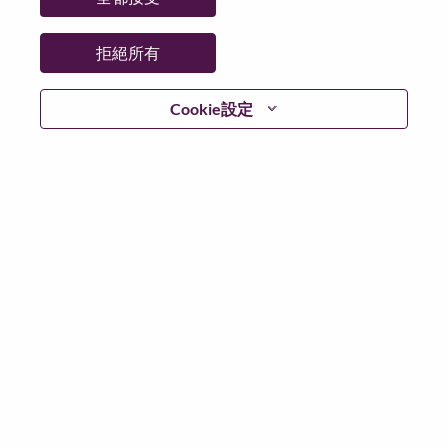
更多地點：
China
日期：
週一, 五月 25, 2026
拒絕所有
Additional Locations
:
* China
Cookie設定
在 Lenovo 工作的好處
We are Lenovo. We do what we say. We own what we do.
We WOW our customers.
Lenovo is a US$83 billion revenue global technology
powerhouse, ranked #196 in the Fortune Global 500, and
serving millions of customers every day in 180 markets.
Focused on a bold vision to deliver Smarter Technology
for All, Lenovo has built on its success as the world’s
largest PC company with a full-stack portfolio of AI-
enabled, AI-ready, and AI-optimized devices (PCs,