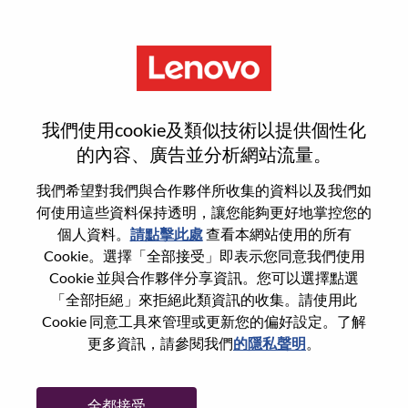
功能
AI Agent Architect
我們使用cookie及類似技術以提供個性化
的內容、廣告並分析網站流量。
我們希望對我們與合作夥伴所收集的資料以及我們如
何使用這些資料保持透明，讓您能夠更好地掌控您的
一般信息
個人資料。
請點擊此處
查看本網站使用的所有
Cookie。選擇「全部接受」即表示您同意我們使用
Cookie 並與合作夥伴分享資訊。您可以選擇點選
參考編號
100016983
「全部拒絕」來拒絕此類資訊的收集。請使用此
職業領域：
人工智能
Cookie 同意工具來管理或更新您的偏好設定。了解
國家/地區：
中國
更多資訊，請參閱我們
的隱私聲明
。
州/省/縣：
Tianjin
城市：
天津（Tianjin）
全都接受