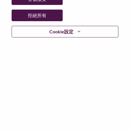
更多地點：
China
日期：
週一, 六月 29, 2026
拒絕所有
Additional Locations
:
* China
Cookie設定
在 Lenovo 工作的好處
We are Lenovo. We do what we say. We own what we do.
We WOW our customers.
Lenovo is a US$83 billion revenue global technology
powerhouse, ranked #153 in the Fortune Global 500, and
serving millions of customers every day in 180 markets.
Focused on a bold vision to deliver Smarter Technology
for All, Lenovo has built on its success as the world’s
largest PC company with a full-stack portfolio of AI-
enabled, AI-ready, and AI-optimized devices (PCs,