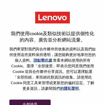
功能
Business Controller
我們使用cookie及類似技術以提供個性化
的內容、廣告並分析網站流量。
我們希望對我們與合作夥伴所收集的資料以及我們如
何使用這些資料保持透明，讓您能夠更好地掌控您的
一般信息
個人資料。
請點擊此處
查看本網站使用的所有
Cookie。選擇「全部接受」即表示您同意我們使用
Cookie 並與合作夥伴分享資訊。您可以選擇點選
參考編號
100017346
「全部拒絕」來拒絕此類資訊的收集。請使用此
職業領域：
會計/金融
Cookie 同意工具來管理或更新您的偏好設定。了解
國家/地區：
中國
更多資訊，請參閱我們
的隱私聲明
。
州/省/縣：
Beijing
城市：
北京（Beijing）
全都接受