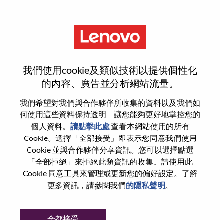
功能
Client Manager
我們使用cookie及類似技術以提供個性化
的內容、廣告並分析網站流量。
我們希望對我們與合作夥伴所收集的資料以及我們如
何使用這些資料保持透明，讓您能夠更好地掌控您的
一般信息
個人資料。
請點擊此處
查看本網站使用的所有
Cookie。選擇「全部接受」即表示您同意我們使用
Cookie 並與合作夥伴分享資訊。您可以選擇點選
參考編號
100017264
「全部拒絕」來拒絕此類資訊的收集。請使用此
職業領域：
銷售
Cookie 同意工具來管理或更新您的偏好設定。了解
國家/地區：
英國
更多資訊，請參閱我們
的隱私聲明
。
州/省/縣：
Hampshire
城市：
Farnborough
全都接受