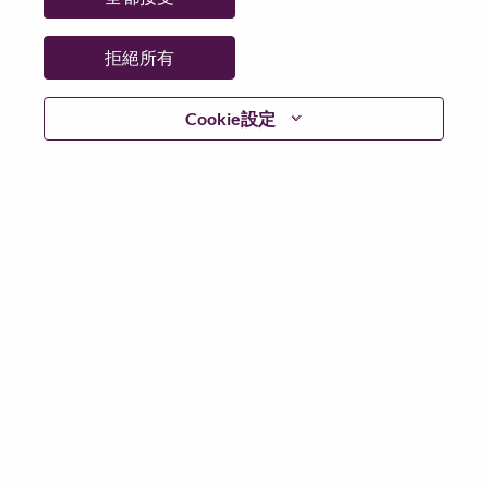
更多地點：
United Kingdom
日期：
週五, 六月 26, 2026
拒絕所有
Additional Locations
:
* United Kingdom
Cookie設定
在 Lenovo 工作的好處
We are Lenovo. We do what we say. We own what we do.
We WOW our customers.
Lenovo is a US$83 billion revenue global technology
powerhouse, ranked #153 in the Fortune Global 500, and
serving millions of customers every day in 180 markets.
Focused on a bold vision to deliver Smarter Technology
for All, Lenovo has built on its success as the world’s
largest PC company with a full-stack portfolio of AI-
enabled, AI-ready, and AI-optimized devices (PCs,