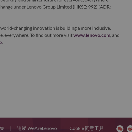
xchange under Lenovo Group Limited (HKSE: 992) (ADR:
world-changing innovation is building a more inclusive,
e, everywhere. To find out more visit
www.lenovo.com
, and
b
.
題集
|
追蹤 WeAreLenovo
|
Cookie 同意工具