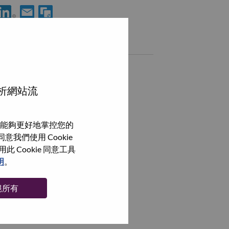
使用 LinkedIn 分享 FP&A Specialist (财务分析专员)
透過電子郵件分享 FP&A Specialist (财务分析专员) 給好友
類似職務
Expense Consolidation Manager
北京（Beijing）, Beijing, 中國,
分析網站流
Financial Analyst
北京（Beijing）, Beijing, 中國,
能夠更好地掌控您的
投资经理（硬科技方向）
我們使用 Cookie
北京（Beijing）, Beijing, 中國,
Cookie 同意工具
明
。
瀏覽全部
絕所有