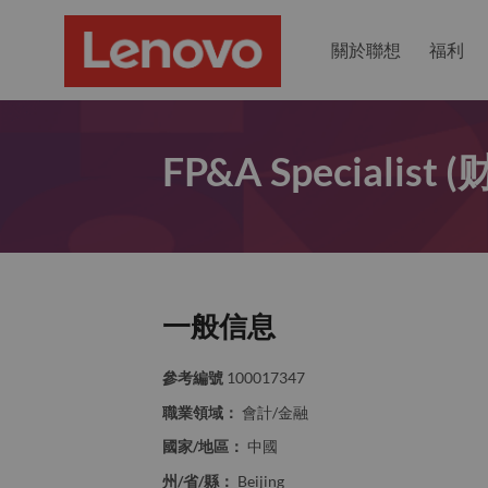
關於聯想
福利
FP&A Specialis
一般信息
參考編號
100017347
職業領域：
會計/金融
國家/地區：
中國
州/省/縣：
Beijing