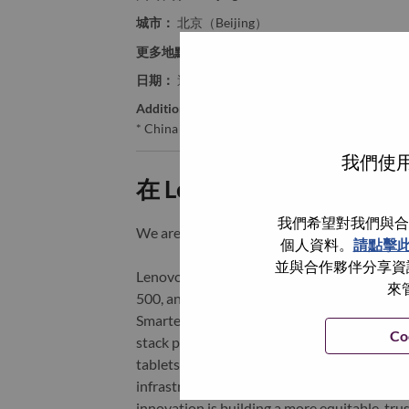
城市：
北京（Beijing）
更多地點：
China
日期：
週四, 七月 2, 2026
Additional Locations
:
* China
我們使用
在 Lenovo 工作的好處
我們希望對我們與合
We are Lenovo. We do what we say. We o
個人資料。
請點擊
並與合作夥伴分享資訊
Lenovo is a US$83 billion revenue global t
來
500, and serving millions of customers every
Smarter Technology for All, Lenovo has built
Co
stack portfolio of AI-enabled, AI-ready, an
tablets), infrastructure (server, storage, 
infrastructure), software, solutions, and s
innovation is building a more equitable, tr