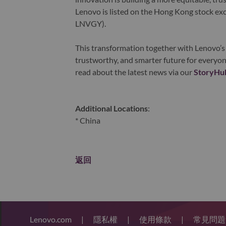
Lenovo is listed on the Hong Kong stock e
LNVGY).
This transformation together with Lenovo’s 
trustworthy, and smarter future for everyon
read about the latest news via our
StoryHu
Additional Locations
:
* China
返回
Lenovo.com
|
隱私權
|
使用條款
|
常見問