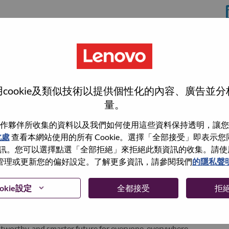
cookie及類似技術以提供個性化的內容、廣告並
量。
作夥伴所收集的資料以及我們如何使用這些資料保持透明，讓您
wn what we do. We WOW our customers.
此處
查看本網站使用的所有 Cookie。選擇「全部接受」即表示您同意
。您可以選擇點選「全部拒絕」來拒絕此類資訊的收集。請使用此 
echnology powerhouse, ranked #153 in the Fortune Global
管理或更新您的偏好設定。了解更多資訊，請參閱我們
的隱私聲
 day in 180 markets. Focused on a bold vision to deliver
 on its success as the world’s largest PC company with a full-
okie設定
全都接受
拒
d AI-optimized devices (PCs, workstations, smartphones,
edge, high performance computing and software defined
ervices. Lenovo’s continued investment in world-changing
ustworthy, and smarter future for everyone, everywhere.