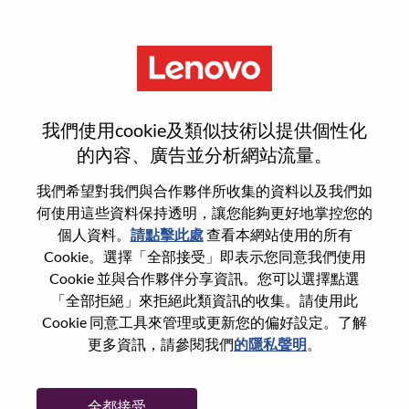
功能
Mid-Market Sales
我們使用cookie及類似技術以提供個性化
Representative
的內容、廣告並分析網站流量。
我們希望對我們與合作夥伴所收集的資料以及我們如
何使用這些資料保持透明，讓您能夠更好地掌控您的
個人資料。
請點擊此處
查看本網站使用的所有
Cookie。選擇「全部接受」即表示您同意我們使用
一般信息
Cookie 並與合作夥伴分享資訊。您可以選擇點選
「全部拒絕」來拒絕此類資訊的收集。請使用此
Cookie 同意工具來管理或更新您的偏好設定。了解
參考編號
100017352
更多資訊，請參閱我們
的隱私聲明
。
職業領域：
銷售
國家/地區：
新加坡
全都接受