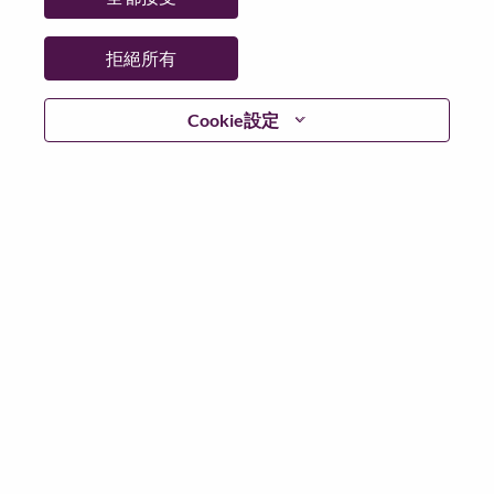
州/省/縣：
Central Singapore
城市：
SINGAPORE
拒絕所有
更多地點：
Singapore
日期：
週二, 七月 7, 2026
Cookie設定
Additional Locations
:
* Singapore
在 Lenovo 工作的好處
We are Lenovo. We do what we say. We own what we do.
We WOW our customers.
Lenovo is a US$83 billion revenue global technology
powerhouse, ranked #153 in the Fortune Global 500, and
serving millions of customers every day in 180 markets.
Focused on a bold vision to deliver Smarter Technology
for All, Lenovo has built on its success as the world’s