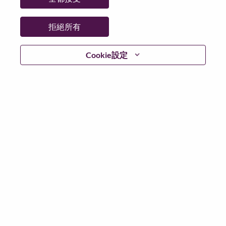
更多地點：
China
日期：
週五, 七月 3, 2026
拒絕所有
Additional Locations
:
* China
Cookie設定
在 Lenovo 工作的好處
We are Lenovo. We do what we say. We own what we do.
We WOW our customers.
Lenovo is a US$83 billion revenue global technology
powerhouse, ranked #153 in the Fortune Global 500, and
serving millions of customers every day in 180 markets.
Focused on a bold vision to deliver Smarter Technology
for All, Lenovo has built on its success as the world’s
largest PC company with a full-stack portfolio of AI-
enabled, AI-ready, and AI-optimized devices (PCs,