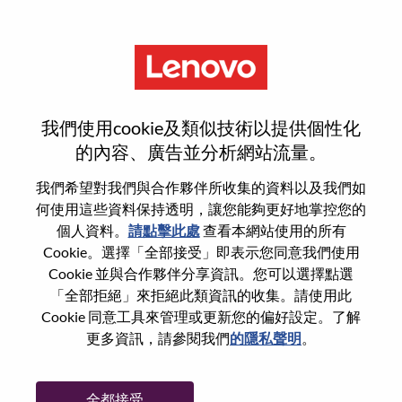
功能
Quality Engineer
我們使用cookie及類似技術以提供個性化
的內容、廣告並分析網站流量。
我們希望對我們與合作夥伴所收集的資料以及我們如
何使用這些資料保持透明，讓您能夠更好地掌控您的
一般信息
個人資料。
請點擊此處
查看本網站使用的所有
Cookie。選擇「全部接受」即表示您同意我們使用
Cookie 並與合作夥伴分享資訊。您可以選擇點選
參考編號
100017345
「全部拒絕」來拒絕此類資訊的收集。請使用此
職業領域：
品質/程序
Cookie 同意工具來管理或更新您的偏好設定。了解
國家/地區：
中國
更多資訊，請參閱我們
的隱私聲明
。
州/省/縣：
Anhui
城市：
合肥（Hefei）
全都接受