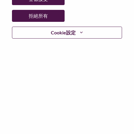
州/省/縣：
North Carolina
城市：
Morrisville
拒絕所有
更多地點：
United States of America
日期：
週二, 六月 9, 2026
Cookie設定
工作時間：
Full-time
Additional Locations
:
* United States of America - North Carolina - Morrisville
在 Lenovo 工作的好處
We are Lenovo. We do what we say. We own what we do.
We WOW our customers.
Lenovo is a US$83 billion revenue global technology
powerhouse, ranked #153 in the Fortune Global 500, and
serving millions of customers every day in 180 markets.