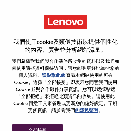
功能
Principal Private Cloud
我們使用cookie及類似技術以提供個性化
Architect
的內容、廣告並分析網站流量。
我們希望對我們與合作夥伴所收集的資料以及我們如
何使用這些資料保持透明，讓您能夠更好地掌控您的
個人資料。
請點擊此處
查看本網站使用的所有
Cookie。選擇「全部接受」即表示您同意我們使用
一般信息
Cookie 並與合作夥伴分享資訊。您可以選擇點選
「全部拒絕」來拒絕此類資訊的收集。請使用此
Cookie 同意工具來管理或更新您的偏好設定。了解
參考編號
WD00100037
更多資訊，請參閱我們
的隱私聲明
。
職業領域：
雲計算
國家/地區：
美國
全都接受