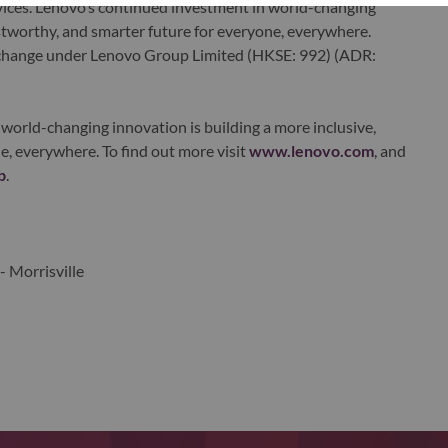
ervices. Lenovo’s continued investment in world-changing
ustworthy, and smarter future for everyone, everywhere.
xchange under Lenovo Group Limited (HKSE: 992) (ADR:
world-changing innovation is building a more inclusive,
e, everywhere. To find out more visit
www.lenovo.com
, and
b
.
- Morrisville