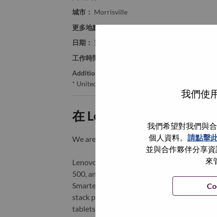
城市：
Morrisville
更多地點：
United States of America
日期：
週三, 五月 20, 2026
工作時間：
Full-time
Additional Locations
:
* United States of America - North Carolina - Mo
我們使用
在 Lenovo 工作的好處
我們希望對我們與合
個人資料。
請點擊
We are Lenovo. We do what we say. We o
並與合作夥伴分享資訊
來
Lenovo is a US$83 billion revenue global t
500, and serving millions of customers every
Smarter Technology for All, Lenovo has built
Co
stack portfolio of AI-enabled, AI-ready, an
tablets), infrastructure (server, storage, 