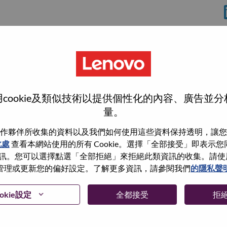
rrisville
cookie及類似技術以提供個性化的內容、廣告並
量。
作夥伴所收集的資料以及我們如何使用這些資料保持透明，讓您
此處
查看本網站使用的所有 Cookie。選擇「全部接受」即表示您同意
wn what we do. We WOW our customers.
。您可以選擇點選「全部拒絕」來拒絕此類資訊的收集。請使用此 
管理或更新您的偏好設定。了解更多資訊，請參閱我們
的隱私聲
echnology powerhouse, ranked #153 in the Fortune Global
 day in 180 markets. Focused on a bold vision to deliver
 on its success as the world’s largest PC company with a full-
okie設定
全都接受
拒
d AI-optimized devices (PCs, workstations, smartphones,
edge, high performance computing and software defined