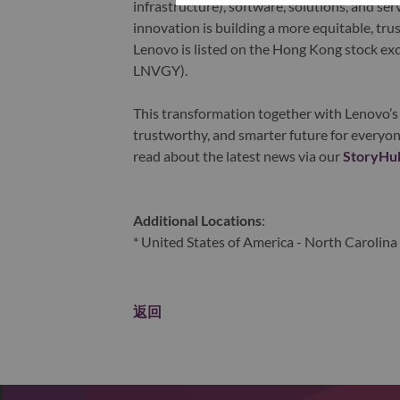
infrastructure), software, solutions, and s
innovation is building a more equitable, tr
Lenovo is listed on the Hong Kong stock e
LNVGY).
This transformation together with Lenovo’s 
trustworthy, and smarter future for everyon
read about the latest news via our
StoryHu
Additional Locations
:
* United States of America - North Carolina 
返回