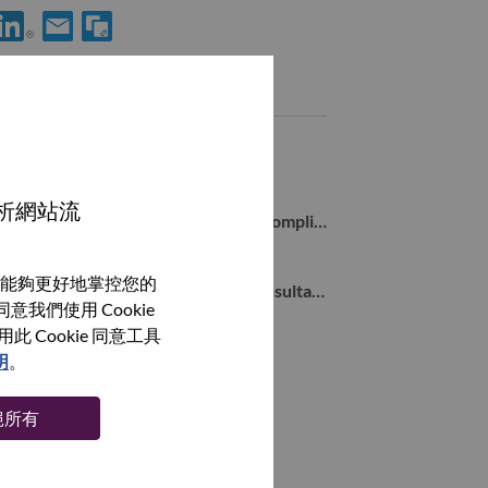
使用 LinkedIn 分享 SAP SD Supply Chain Systems Engineer
透過電子郵件分享 SAP SD Supply Chain Systems Enginee
類似職務
Customer Care Case Manager
Morrisville, North Carolina, 美國,
分析網站流
Sr. Manager, Cyber Resilience Act Compliance
Morrisville, North Carolina, 美國,
能夠更好地掌控您的
Principal Digital Transformation Consultant
我們使用 Cookie
Morrisville, North Carolina, 美國,
Cookie 同意工具
Director, AI Solution Delivery
明
。
Morrisville, North Carolina, 美國,
絕所有
瀏覽全部