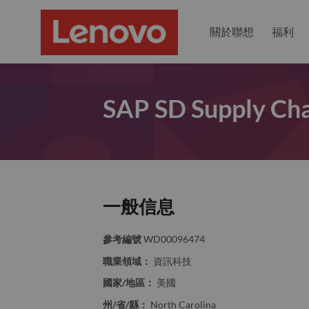
關於聯想
福利
SAP SD Supply Cha
一般信息
參考編號
WD00096474
職業領域：
資訊科技
國家/地區：
美國
州/省/縣：
North Carolina