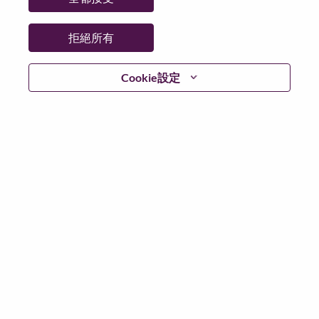
更多地點：
India, Japan, Malaysia
日期：
週一, 七月 6, 2026
拒絕所有
工作時間：
Full-time
Cookie設定
Additional Locations
:
* Japan - Tōkyō - Chiyoda-Ku
在 Lenovo 工作的好處
We are Lenovo. We do what we say. We own what we do.
We WOW our customers.
Lenovo is a US$83 billion revenue global technology
powerhouse, ranked #153 in the Fortune Global 500, and
serving millions of customers every day in 180 markets.
Focused on a bold vision to deliver Smarter Technology
for All, Lenovo has built on its success as the world’s