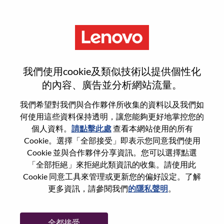
功能
Sales Training Manager - AP
我們使用cookie及類似技術以提供個性化
的內容、廣告並分析網站流量。
我們希望對我們與合作夥伴所收集的資料以及我們如
何使用這些資料保持透明，讓您能夠更好地掌控您的
一般信息
個人資料。
請點擊此處
查看本網站使用的所有
Cookie。選擇「全部接受」即表示您同意我們使用
Cookie 並與合作夥伴分享資訊。您可以選擇點選
參考編號
WD00101359
「全部拒絕」來拒絕此類資訊的收集。請使用此
職業領域：
銷售支援
Cookie 同意工具來管理或更新您的偏好設定。了解
國家/地區：
日本
更多資訊，請參閱我們
的隱私聲明
。
州/省/縣：
Tokyo
城市：
Chiyoda-Ku
全都接受