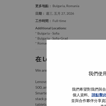
更多地點：
Bulgaria, Romania
日期：
週三, 五月 27, 2026
工作時間：
Full-time
Additional Locations
:
* Bulgaria - Sofia
* Bulgaria - Sofia-Grad
* Romania - Bucureşti
在 Lenovo 工作的好處
We are Lenovo. We do what we say. We o
我們使用
Lenovo is a US$83 billion revenue global t
500, and serving millions of customers every
我們希望對我們與合
Smarter Technology for All, Lenovo has built
個人資料。
請點擊
stack portfolio of AI-enabled, AI-ready, an
並與合作夥伴分享資訊
tablets), infrastructure (server, storage, 