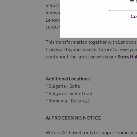
來
infrastructure), software, solutions, and s
innovation is building a more equitable, tr
Co
Lenovo is listed on the Hong Kong stock e
LNVGY).
This transformation together with Lenovo’s 
trustworthy, and smarter future for everyon
read about the latest news via our
StoryHu
Additional Locations
:
* Bulgaria - Sofia
* Bulgaria - Sofia-Grad
* Romania - Bucureşti
AI PROCESSING NOTICE
We use AI-based tools to support some of ou