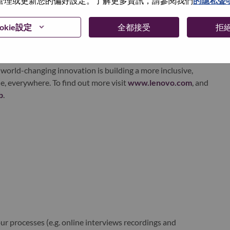
管理或更新您的偏好設定。了解更多資訊，請參閱我們
的隱私聲
ervices. Lenovo’s continued investment in world-changing
ustworthy, and smarter future for everyone, everywhere.
okie設定
全都接受
拒
xchange under Lenovo Group Limited (HKSE: 992) (ADR:
world-changing innovation is building a more inclusive,
e, everywhere. To find out more visit
www.lenovo.com
, and
b
.
r processes (e.g. online interviews recordings and