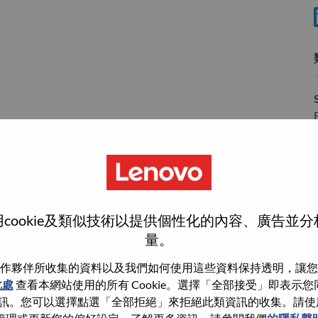
wn what we do. We WOW our customers.
cookie及類似技術以提供個性化的內容、廣告並
量。
echnology powerhouse, ranked #153 in the Fortune Global
 day in 180 markets. Focused on a bold vision to deliver
作夥伴所收集的資料以及我們如何使用這些資料保持透明，讓您
 on its success as the world’s largest PC company with a full-
此處
查看本網站使用的所有 Cookie。選擇「全部接受」即表示您同意
d AI-optimized devices (PCs, workstations, smartphones,
。您可以選擇點選「全部拒絕」來拒絕此類資訊的收集。請使用此 
edge, high performance computing and software defined