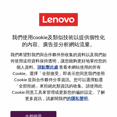
功能
Senior Field AI Solutions
我們使用cookie及類似技術以提供個性化
Engineer
的內容、廣告並分析網站流量。
我們希望對我們與合作夥伴所收集的資料以及我們如
何使用這些資料保持透明，讓您能夠更好地掌控您的
個人資料。
請點擊此處
查看本網站使用的所有
Cookie。選擇「全部接受」即表示您同意我們使用
一般信息
Cookie 並與合作夥伴分享資訊。您可以選擇點選
「全部拒絕」來拒絕此類資訊的收集。請使用此
Cookie 同意工具來管理或更新您的偏好設定。了解
參考編號
WD00101355
更多資訊，請參閱我們
的隱私聲明
。
職業領域：
服務
國家/地區：
美國
全都接受