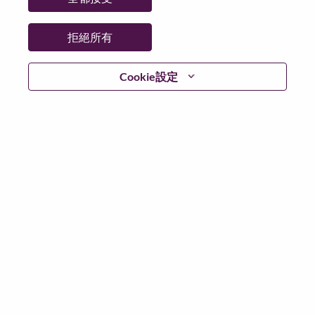
州/省/縣：
North Carolina
城市：
Morrisville
拒絕所有
更多地點：
United States of America
日期：
週三, 七月 1, 2026
Cookie設定
工作時間：
Full-time
Additional Locations
:
* United States of America - North Carolina - Morrisville
在 Lenovo 工作的好處
We are Lenovo. We do what we say. We own what we do.
We WOW our customers.
Lenovo is a US$83 billion revenue global technology
powerhouse, ranked #153 in the Fortune Global 500, and
serving millions of customers every day in 180 markets.