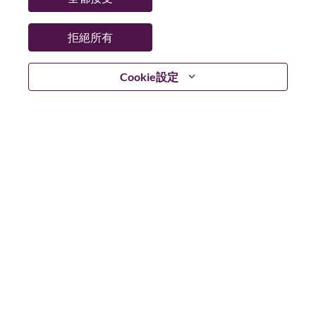
城市：
Hong Kong
更多地點：
Hong Kong
拒絕所有
日期：
週一, 六月 22, 2026
工作時間：
Full-time
Cookie設定
Additional Locations
:
* Hong Kong
在 Lenovo 工作的好處
We are Lenovo. We do what we say. We own what we do.
We WOW our customers.
Lenovo is a US$83 billion revenue global technology
powerhouse, ranked #153 in the Fortune Global 500, and
serving millions of customers every day in 180 markets.
Focused on a bold vision to deliver Smarter Technology
for All, Lenovo has built on its success as the world’s