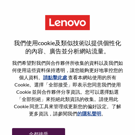
功能
Senior Manager- Services
我們使用cookie及類似技術以提供個性化
Strategy & Execution
的內容、廣告並分析網站流量。
我們希望對我們與合作夥伴所收集的資料以及我們如
何使用這些資料保持透明，讓您能夠更好地掌控您的
個人資料。
請點擊此處
查看本網站使用的所有
Cookie。選擇「全部接受」即表示您同意我們使用
一般信息
Cookie 並與合作夥伴分享資訊。您可以選擇點選
「全部拒絕」來拒絕此類資訊的收集。請使用此
Cookie 同意工具來管理或更新您的偏好設定。了解
參考編號
WD00100734
更多資訊，請參閱我們
的隱私聲明
。
職業領域：
策略與營運
國家/地區：
香港
全都接受