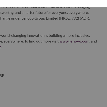
edge, high performance computing and software defined
ervices. Lenovo’s continued investment in world-changing
ustworthy, and smarter future for everyone, everywhere.
xchange under Lenovo Group Limited (HKSE: 992) (ADR:
world-changing innovation is building a more inclusive,
e, everywhere. To find out more visit
www.lenovo.com
, and
b
.
ORE