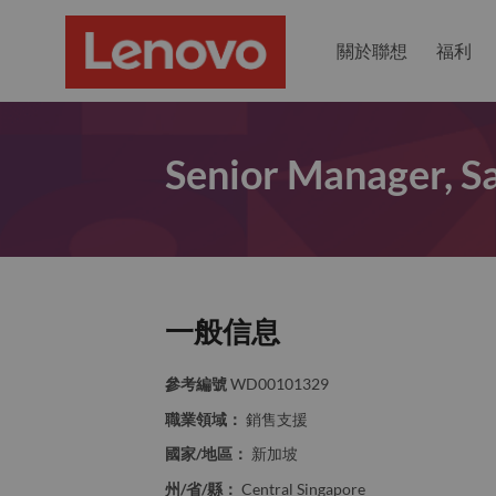
關於聯想
福利
Senior Manager, S
一般信息
參考編號
WD00101329
職業領域：
銷售支援
國家/地區：
新加坡
州/省/縣：
Central Singapore