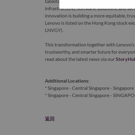
tablets), infrastructure (server, storage, 
infrastructure), software, solutions, and s
innovation is building a more equitable, tr
Lenovo is listed on the Hong Kong stock e
LNVGY).
This transformation together with Lenovo’s 
trustworthy, and smarter future for everyon
read about the latest news via our
StoryHu
Additional Locations
:
* Singapore - Central Singapore - Singapore
* Singapore - Central Singapore - SINGAP
返回