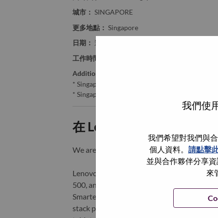
城市：
SINGAPORE
更多地點：
Singapore
日期：
週五, 七月 3, 2026
工作時間：
Full-time
Additional Locations
:
* Singapore - Central Singapore - Singapore
* Singapore - Central Singapore - SINGAPORE
我們使用
在 Lenovo 工作的好處
我們希望對我們與合
個人資料。
請點擊
We are Lenovo. We do what we say. We o
並與合作夥伴分享資訊
來
Lenovo is a US$83 billion revenue global t
500, and serving millions of customers every
Smarter Technology for All, Lenovo has built
Co
stack portfolio of AI-enabled, AI-ready, an