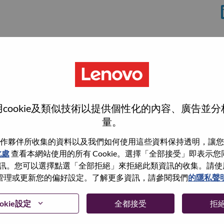
cookie及類似技術以提供個性化的內容、廣告並
量。
作夥伴所收集的資料以及我們如何使用這些資料保持透明，讓您
此處
查看本網站使用的所有 Cookie。選擇「全部接受」即表示您同意
wn what we do. We WOW our customers.
。您可以選擇點選「全部拒絕」來拒絕此類資訊的收集。請使用此 
管理或更新您的偏好設定。了解更多資訊，請參閱我們
的隱私聲
echnology powerhouse, ranked #196 in the Fortune Global
 day in 180 markets. Focused on a bold vision to deliver
 on its success as the world’s largest PC company with a full-
okie設定
全都接受
拒
d AI-optimized devices (PCs, workstations, smartphones,