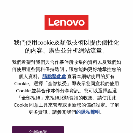
功能
Senior Services Sales Executive
我們使用cookie及類似技術以提供個性化
- DWS/DaaS
的內容、廣告並分析網站流量。
我們希望對我們與合作夥伴所收集的資料以及我們如
何使用這些資料保持透明，讓您能夠更好地掌控您的
個人資料。
請點擊此處
查看本網站使用的所有
Cookie。選擇「全部接受」即表示您同意我們使用
一般信息
Cookie 並與合作夥伴分享資訊。您可以選擇點選
「全部拒絕」來拒絕此類資訊的收集。請使用此
Cookie 同意工具來管理或更新您的偏好設定。了解
參考編號
WD00096610
更多資訊，請參閱我們
的隱私聲明
。
職業領域：
銷售
國家/地區：
美國
全都接受