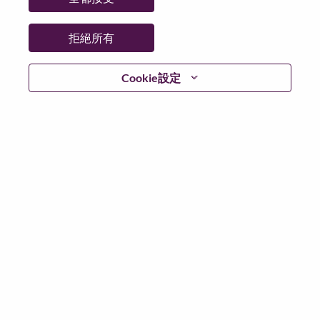
州/省/縣：
North Carolina
城市：
Morrisville
拒絕所有
更多地點：
United States of America
日期：
週四, 六月 18, 2026
Cookie設定
工作時間：
Full-time
Additional Locations
:
* United States of America - North Carolina - Morrisville
在 Lenovo 工作的好處
We are Lenovo. We do what we say. We own what we do.
We WOW our customers.
Lenovo is a US$83 billion revenue global technology
powerhouse, ranked #153 in the Fortune Global 500, and
serving millions of customers every day in 180 markets.