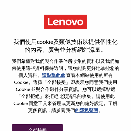
功能
Services Sales Executive –
我們使用cookie及類似技術以提供個性化
Higher Education
的內容、廣告並分析網站流量。
我們希望對我們與合作夥伴所收集的資料以及我們如
何使用這些資料保持透明，讓您能夠更好地掌控您的
個人資料。
請點擊此處
查看本網站使用的所有
Cookie。選擇「全部接受」即表示您同意我們使用
一般信息
Cookie 並與合作夥伴分享資訊。您可以選擇點選
「全部拒絕」來拒絕此類資訊的收集。請使用此
Cookie 同意工具來管理或更新您的偏好設定。了解
參考編號
WD00100624
更多資訊，請參閱我們
的隱私聲明
。
職業領域：
銷售
國家/地區：
美國
全都接受