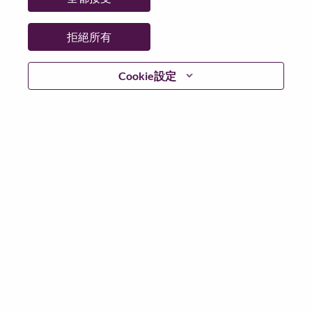
州/省/縣：
North Carolina
城市：
Morrisville
拒絕所有
更多地點：
United States of America
日期：
週二, 六月 16, 2026
Cookie設定
工作時間：
Full-time
Additional Locations
:
* United States of America - North Carolina - Morrisville
在 Lenovo 工作的好處
We are Lenovo. We do what we say. We own what we do.
We WOW our customers.
Lenovo is a US$83 billion revenue global technology
powerhouse, ranked #196 in the Fortune Global 500, and
serving millions of customers every day in 180 markets.