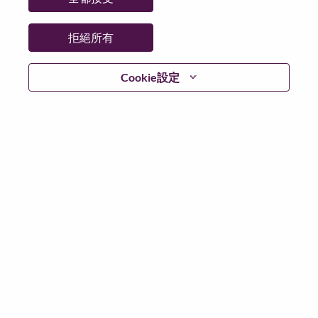
州/省/縣：
Hampshire
城市：
Farnborough
拒絕所有
更多地點：
United Kingdom
日期：
週二, 六月 30, 2026
Cookie設定
工作時間：
Full-time
Additional Locations
:
* United Kingdom - Hampshire - Farnborough
在 Lenovo 工作的好處
We are Lenovo. We do what we say. We own what we do.
We WOW our customers.
Lenovo is a US$83 billion revenue global technology
powerhouse, ranked #153 in the Fortune Global 500, and
serving millions of customers every day in 180 markets.