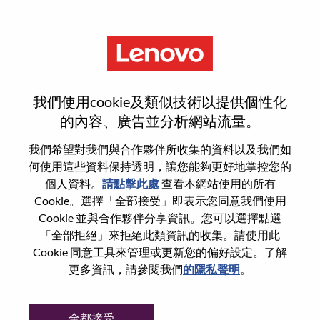
功能
Solutions & Services Executive -
我們使用cookie及類似技術以提供個性化
Sports Vertical
的內容、廣告並分析網站流量。
我們希望對我們與合作夥伴所收集的資料以及我們如
何使用這些資料保持透明，讓您能夠更好地掌控您的
個人資料。
請點擊此處
查看本網站使用的所有
Cookie。選擇「全部接受」即表示您同意我們使用
一般信息
Cookie 並與合作夥伴分享資訊。您可以選擇點選
「全部拒絕」來拒絕此類資訊的收集。請使用此
Cookie 同意工具來管理或更新您的偏好設定。了解
參考編號
WD00101389
更多資訊，請參閱我們
的隱私聲明
。
職業領域：
銷售
國家/地區：
英國
全都接受