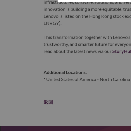
infrastructure), software, solutions, and s
innovation is building a more equitable, tr
Lenovo is listed on the Hong Kong stock e
LNVGY).
This transformation together with Lenovo’s 
trustworthy, and smarter future for everyon
read about the latest news via our
StoryHu
Additional Locations
:
* United States of America - North Carolina 
返回