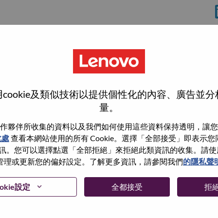
rrisville
cookie及類似技術以提供個性化的內容、廣告並
量。
作夥伴所收集的資料以及我們如何使用這些資料保持透明，讓您
此處
查看本網站使用的所有 Cookie。選擇「全部接受」即表示您同意
wn what we do. We WOW our customers.
。您可以選擇點選「全部拒絕」來拒絕此類資訊的收集。請使用此 
管理或更新您的偏好設定。了解更多資訊，請參閱我們
的隱私聲
echnology powerhouse, ranked #153 in the Fortune Global
 day in 180 markets. Focused on a bold vision to deliver
 on its success as the world’s largest PC company with a full-
okie設定
全都接受
拒
d AI-optimized devices (PCs, workstations, smartphones,
edge, high performance computing and software defined