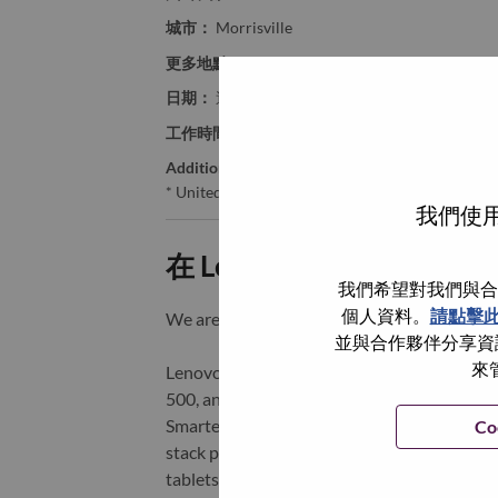
城市：
Morrisville
更多地點：
United States of America
日期：
週二, 六月 30, 2026
工作時間：
Full-time
Additional Locations
:
* United States of America - North Carolina - Mo
我們使用
在 Lenovo 工作的好處
我們希望對我們與合
個人資料。
請點擊
We are Lenovo. We do what we say. We o
並與合作夥伴分享資訊
來
Lenovo is a US$83 billion revenue global t
500, and serving millions of customers every
Smarter Technology for All, Lenovo has built
Co
stack portfolio of AI-enabled, AI-ready, an
tablets), infrastructure (server, storage, 