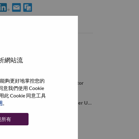
使用 LinkedIn 分享 Sr. Firmware Engineer, UEFI
透過電子郵件分享 Sr. Firmware Engineer, UEFI 給好友
類似職務
Forward Deployed Engineer
Morrisville, North Carolina, 美國,
分析網站流
Forward Deployed Engineer
Morrisville, North Carolina, 美國,
能夠更好地掌控您的
Product Supply Chain Security Auditor
我們使用 Cookie
Morrisville, North Carolina, 美國,
Cookie 同意工具
SW Innovation Distinguished Designer UXUI
明
。
Morrisville, North Carolina, 美國,
絕所有
瀏覽全部