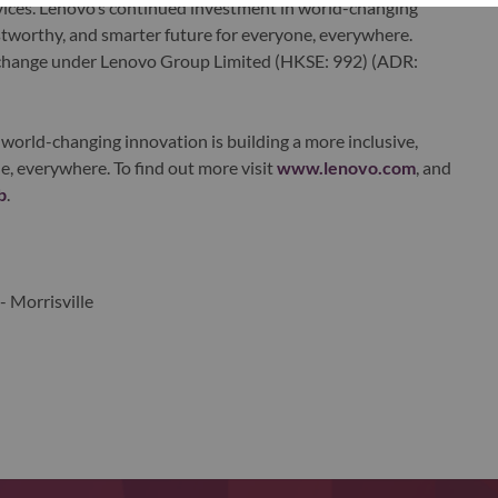
ervices. Lenovo’s continued investment in world-changing
ustworthy, and smarter future for everyone, everywhere.
xchange under Lenovo Group Limited (HKSE: 992) (ADR:
world-changing innovation is building a more inclusive,
e, everywhere. To find out more visit
www.lenovo.com
, and
b
.
- Morrisville