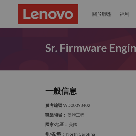
關於聯想
福利
Sr. Firmware Engin
一般信息
參考編號
WD00098402
職業領域：
硬體工程
國家/地區：
美國
州/省/縣：
North Carolina