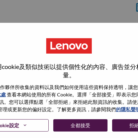
cookie及類似技術以提供個性化的內容、廣告並
量。
作夥伴所收集的資料以及我們如何使用這些資料保持透明，讓您
此處
查看本網站使用的所有 Cookie。選擇「全部接受」即表示您同意
wn what we do. We WOW our customers.
。您可以選擇點選「全部拒絕」來拒絕此類資訊的收集。請使用此 
管理或更新您的偏好設定。了解更多資訊，請參閱我們
的隱私聲
echnology powerhouse, ranked #196 in the Fortune Global
 day in 180 markets. Focused on a bold vision to deliver
 on its success as the world’s largest PC company with a full-
okie設定
全都接受
拒
d AI-optimized devices (PCs, workstations, smartphones,