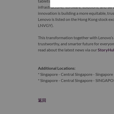
tablets), infrastructure (server, storage, 
infrastructure), software, solutions, and s
innovation is building a more equitable, tr
Lenovo is listed on the Hong Kong stock e
LNVGY).
This transformation together with Lenovo’s 
trustworthy, and smarter future for everyon
read about the latest news via our
StoryHu
Additional Locations
:
* Singapore - Central Singapore - Singapore
* Singapore - Central Singapore - SINGAP
返回