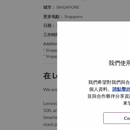
城市：
SINGAPORE
更多地點：
Singapore
日期：
週三, 六月 10, 2026
工作時間：
Full-time
Additional Locations
:
* Singapore - Central Singapore - Singapore
* Singapore - Central Singapore - SINGAPORE
我們使用
在 Lenovo 工作的好處
我們希望對我們與合
個人資料。
請點擊
We are Lenovo. We do what we say. We o
並與合作夥伴分享資訊
來
Lenovo is a US$83 billion revenue global t
500, and serving millions of customers every
Smarter Technology for All, Lenovo has built
Co
stack portfolio of AI-enabled, AI-ready, an