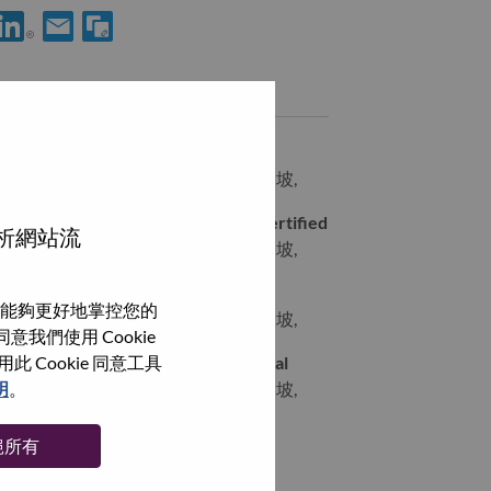
使用 LinkedIn 分享 [LPS] Cloud Database Administrator - AWS
透過電子郵件分享 [LPS] Cloud Database Administrator -
類似職務
[LPS] IT Admin
SINGAPORE, Central Singapore, 新加坡,
[LPS] AWS Operations Lead - ITIL Certified
分析網站流
SINGAPORE, Central Singapore, 新加坡,
Sr Operation Mgmt Specialist
能夠更好地掌控您的
SINGAPORE, Central Singapore, 新加坡,
我們使用 Cookie
Cookie 同意工具
[LPS] Network Engineer - Contractual
明
。
SINGAPORE, Central Singapore, 新加坡,
絕所有
瀏覽全部