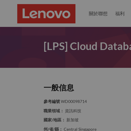
關於聯想
福利
[LPS] Cloud Datab
一般信息
參考編號
WD00098714
職業領域：
資訊科技
國家/地區：
新加坡
州/省/縣：
Central Singapore