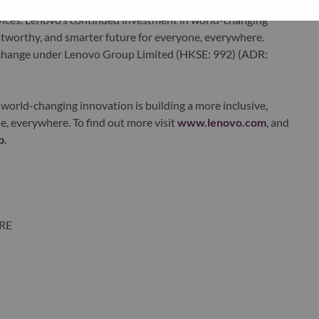
edge, high performance computing and software defined
ervices. Lenovo’s continued investment in world-changing
ustworthy, and smarter future for everyone, everywhere.
xchange under Lenovo Group Limited (HKSE: 992) (ADR:
world-changing innovation is building a more inclusive,
e, everywhere. To find out more visit
www.lenovo.com
, and
b
.
ORE